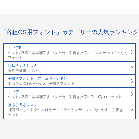
「各種OS用フォント」カテゴリーの人気ランキング
ふい字P
シフトJIS第二水準漢字まで入った、手書き文字のプロポーショナルかな
フォント
しねきゃぷしょん
映画字幕風フォント
手書きフォント「アームド・レモン」
柔らかな味わいをもつ、手書きフォント
ふい字
シフトJIS第二水準漢字まで入った、手書き文字のTrueTypeフォント
はる手書きフォント
【商用フリー】女性向けやナチュラル系デザインに使いやすい手書きフ
ォント