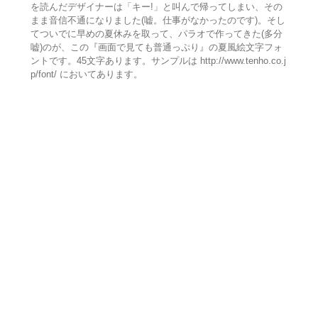
を読んだデザイナーは「キー!」と叫んで帰ってしまい、その
まま音信不通になりました(嘘。仕事がなかったのです)。そし
てついでに早めの夏休みを取って、パラオで作ってきた(多分
嘘)のが、この『画面で見ても普通っぷり』の夏風絵文字フォ
ントです。45文字あります。サンプルは http://www.tenho.co.j
p/font/ においてあります。