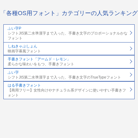
「各種OS用フォント」カテゴリーの人気ランキング
ふい字P
シフトJIS第二水準漢字まで入った、手書き文字のプロポーショナルかな
フォント
しねきゃぷしょん
映画字幕風フォント
手書きフォント「アームド・レモン」
柔らかな味わいをもつ、手書きフォント
ふい字
シフトJIS第二水準漢字まで入った、手書き文字のTrueTypeフォント
はる手書きフォント
【商用フリー】女性向けやナチュラル系デザインに使いやすい手書きフ
ォント