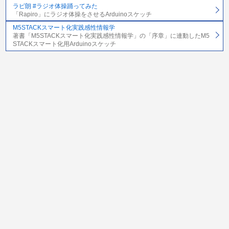
ラピ朗 #ラジオ体操踊ってみた
「Rapiro」にラジオ体操をさせるArduinoスケッチ
M5STACKスマート化実践感性情報学
著書「M5STACKスマート化実践感性情報学」の「序章」に連動したM5
STACKスマート化用Arduinoスケッチ