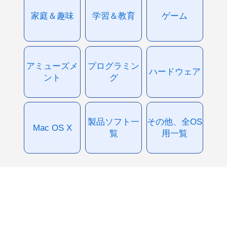
家庭＆趣味
学習＆教育
ゲーム
アミューズメ
プログラミン
ハードウェア
ント
グ
製品ソフト一
その他、全OS
Mac OS X
覧
用一覧