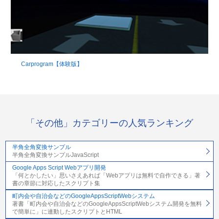
Carprogram【体験版】
「その他」カテゴリーの人気ランキング
半角全角変換サンプル
半角全角変換サンプルJavaScript
Google Apps Script Webアプリ開発
「何とかしたい」思いさえあれば「Webアプリは無料で自作できる」著
書の章節に対応したスクリプト集
町内会や自治会などのGoogleAppsScriptWebシステム
著書「町内会や自治会などのGoogleAppsScriptWebシステム開発を無料
で簡単に」に連動したスクリプトとHTML