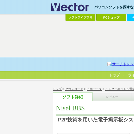
パソコンソフトを探すなら
ソフトライブラリ
PCショップ
サーチトレン
トップ
ラ
トップ
>
ダウンロード
>
汎用データ
>
インターネット＆通
ソフト詳細
レビュー
Nisel BBS
P2P技術を用いた電子掲示板シ