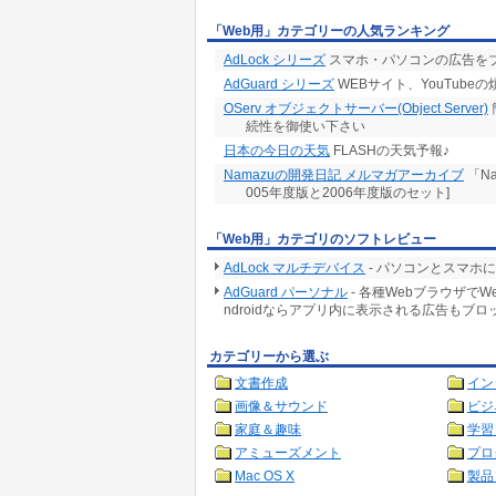
「Web用」カテゴリーの人気ランキング
AdLock シリーズ
スマホ・パソコンの広告をブロッ
AdGuard シリーズ
WEBサイト、YouTube
OServ オブジェクトサーバー(Object Server)
続性を御使い下さい
日本の今日の天気
FLASHの天気予報♪
Namazuの開発日記 メルマガアーカイブ
「N
005年度版と2006年度版のセット]
「Web用」カテゴリのソフトレビュー
AdLock マルチデバイス
- パソコンとスマホ
AdGuard パーソナル
- 各種Webブラウザで
ndroidならアプリ内に表示される広告もブロ
カテゴリーから選ぶ
文書作成
イン
画像＆サウンド
ビジ
家庭＆趣味
学習
アミューズメント
プロ
Mac OS X
製品