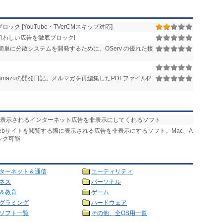
ク [YouTube・TVerCMスキップ対応]
の煩わしい広告を徹底ブロック!
簡単に分散システムを開発するために、OServ の優れた接
amazuの開発日記」メルマガを再編集したPDFファイル[2
に表示されるインターネット広告を非表示にしてくれるソフト
Webサイトを閲覧する際に表示される広告を非表示にするソフト。Mac、A
ック可能
ターネット＆通信
ユーティリティ
ネス
パーソナル
＆教育
ゲーム
グラミング
ハードウェア
ソフト一覧
その他、全OS用一覧