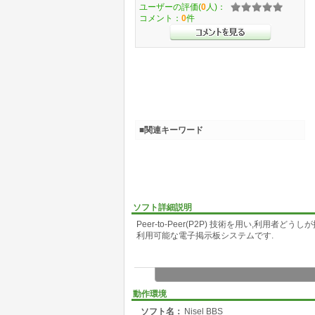
ユーザーの評価(
0
人)：
コメント：
0
件
■関連キーワード
ソフト詳細説明
Peer-to-Peer(P2P) 技術を用い,利
利用可能な電子掲示板システムです.
動作環境
ソフト名：
Nisel BBS