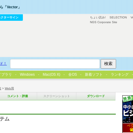
「Vector」
ベクターサイン
ちょい読み!
SELECTION
V
NGS Corporate Site
ド！
イブラリ
Windows
Mac(OS X)
全OS
新着ソフト
ランキング
信
>
Web用
コメント・評価
スクリーンショット
ダウンロード
ステム