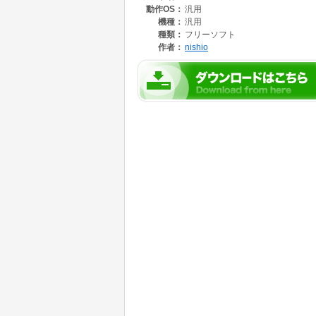
動作OS：
汎用
機種：
汎用
種類：
フリーソフト
作者：
nishio