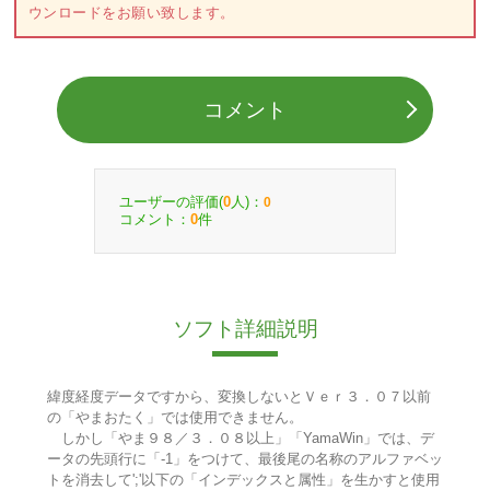
ウンロードをお願い致します。
コメント
ユーザーの評価(
人)：
0
0
コメント：
件
0
ソフト詳細説明
緯度経度データですから、変換しないとＶｅｒ３．０７以前
の「やまおたく」では使用できません。
しかし「やま９８／３．０８以上」「YamaWin」では、デ
ータの先頭行に「-1」をつけて、最後尾の名称のアルファベッ
トを消去して';'以下の「インデックスと属性」を生かすと使用