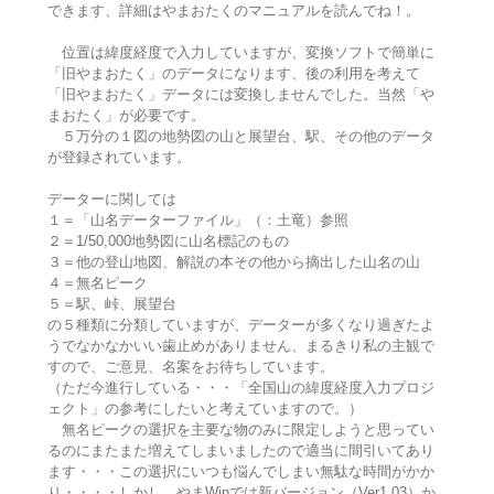
できます、詳細はやまおたくのマニュアルを読んでね！。
位置は緯度経度で入力していますが、変換ソフトで簡単に
「旧やまおたく」のデータになります、後の利用を考えて
「旧やまおたく」データには変換しませんでした。当然「や
まおたく」が必要です。
５万分の１図の地勢図の山と展望台、駅、その他のデータ
が登録されています。
データーに関しては
１＝「山名データーファイル」（：土竜）参照
２＝1/50,000地勢図に山名標記のもの
３＝他の登山地図、解説の本その他から摘出した山名の山
４＝無名ピーク
５＝駅、峠、展望台
の５種類に分類していますが、データーが多くなり過ぎたよ
うでなかなかいい歯止めがありません、まるきり私の主観で
すので、ご意見、名案をお待ちしています。
（ただ今進行している・・・「全国山の緯度経度入力プロジ
ェクト」の参考にしたいと考えていますので。）
無名ピークの選択を主要な物のみに限定しようと思ってい
るのにまたまた増えてしまいましたので適当に間引いてあり
ます・・・この選択にいつも悩んでしまい無駄な時間がかか
り・・・・しかし、やまWinでは新バージョン（Ver1.03）か