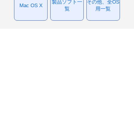
製品ソフト一
その他、全OS
Mac OS X
覧
用一覧