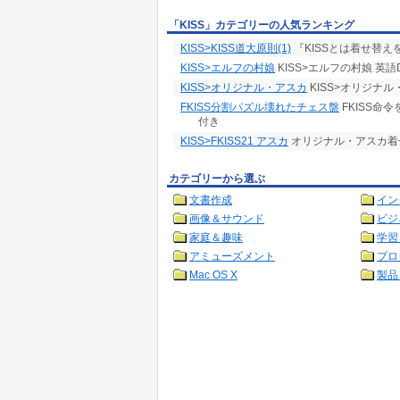
「KISS」カテゴリーの人気ランキング
KISS>KISS道大原則(1)
『KISSとは着せ替
KISS>エルフの村娘
KISS>エルフの村娘 英語
KISS>オリジナル・アスカ
KISS>オリジナル
FKISS分割パズル壊れたチェス盤
FKISS命
付き
KISS>FKISS21 アスカ
オリジナル・アスカ着
カテゴリーから選ぶ
文書作成
イン
画像＆サウンド
ビジ
家庭＆趣味
学習
アミューズメント
プロ
Mac OS X
製品