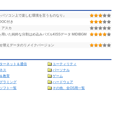
えをパソコン上で楽しむ環境を言うものなり』
DOC付き
・アスカ
令を用いた純粋な分割はめ込みパズルKISSデータ MIDIBGM
せ替えデータのリメイクバージョン
ターネット＆通信
ユーティリティ
ネス
パーソナル
＆教育
ゲーム
グラミング
ハードウェア
ソフト一覧
その他、全OS用一覧