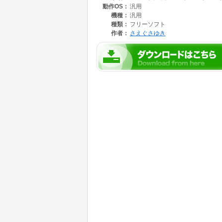
動作OS：
汎用
機種：
汎用
種類：
フリーソフト
作者：
さえぐさゆき