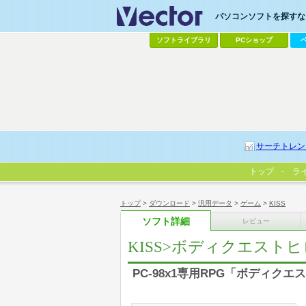
パソコンソフトを探すなら
ソフトライブラリ
PCショップ
サーチトレン
トップ
ラ
トップ
>
ダウンロード
>
汎用データ
>
ゲーム
>
KISS
ソフト詳細
レビュー
KISS>ボディクエスト
PC-98x1専用RPG「ボディク