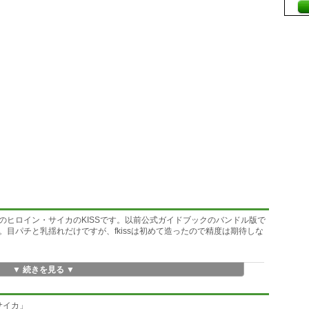
」のヒロイン・サイカのKISSです。以前公式ガイドブックのバンドル版で
た。目パチと乳揺れだけですが、fkissは初めて造ったので精度は期待しな
▼ 続きを見る ▼
サイカ」