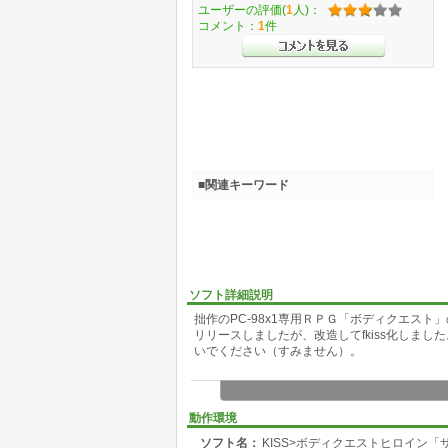
ユーザーの評価(
1
人)：
コメント：
1
件
■関連キーワード
ソフト詳細説明
拙作のPC-98x1専用ＲＰＧ「ボディクエスト
リリースしましたが、改造してfkiss化しまし
いでください（すみません）。
動作環境
ソフト名：
KISS>ボディクエストヒロイン「