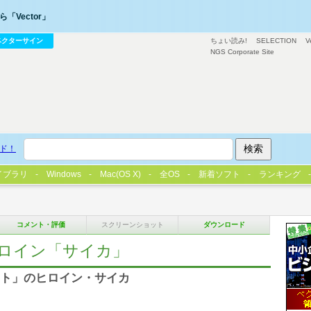
「Vector」
ベクターサイン
ちょい読み!
SELECTION
V
NGS Corporate Site
ド！
イブラリ
Windows
Mac(OS X)
全OS
新着ソフト
ランキング
コメント・評価
スクリーンショット
ダウンロード
ヒロイン「サイカ」
エスト」のヒロイン・サイカ