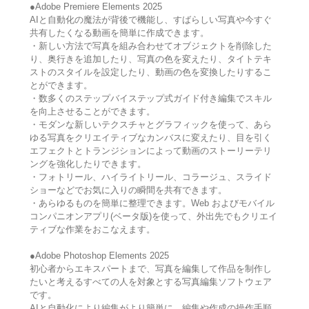
●Adobe Premiere Elements 2025
AIと自動化の魔法が背後で機能し、すばらしい写真や今すぐ
共有したくなる動画を簡単に作成できます。
・新しい方法で写真を組み合わせてオブジェクトを削除した
り、奥行きを追加したり、写真の色を変えたり、タイトテキ
ストのスタイルを設定したり、動画の色を変換したりするこ
とができます。
・数多くのステップバイステップ式ガイド付き編集でスキル
を向上させることができます。
・モダンな新しいテクスチャとグラフィックを使って、あら
ゆる写真をクリエイティブなカンバスに変えたり、目を引く
エフェクトとトランジションによって動画のストーリーテリ
ングを強化したりできます。
・フォトリール、ハイライトリール、コラージュ、スライド
ショーなどでお気に入りの瞬間を共有できます。
・あらゆるものを簡単に整理できます。Web およびモバイル
コンパニオンアプリ(ベータ版)を使って、外出先でもクリエイ
ティブな作業をおこなえます。
●Adobe Photoshop Elements 2025
初心者からエキスパートまで、写真を編集して作品を制作し
たいと考えるすべての人を対象とする写真編集ソフトウェア
です。
AIと自動化により編集がより簡単に、編集や作成の操作手順