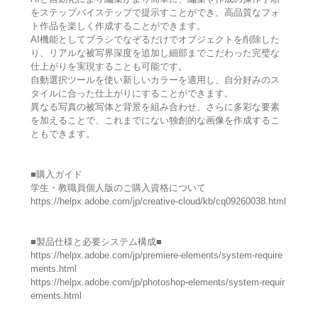
をステップバイステップで提示すことができ、高品質なフォ
ト作品を楽しく作成することができます。
AI機能としてブラシでなぞるだけでオブジェクトを削除した
り、リアルな被写界深度を追加し細部までこだわった完璧な
仕上がりを実現することも可能です。
自動選択ツールを使い新しいカラーを適用し、自分好みのス
タイルに合った仕上がりにすることができます。
異なる写真の被写体と背景を組み合わせ、さらに多彩な要素
を加えることで、これまでにない独創的な画像を作成するこ
ともできます。
■購入ガイド
学生・教職員個人版のご購入資格について
https://helpx.adobe.com/jp/creative-cloud/kb/cq09260038.html
■製品仕様と必要システム構成■
https://helpx.adobe.com/jp/premiere-elements/system-require
ments.html
https://helpx.adobe.com/jp/photoshop-elements/system-requir
ements.html