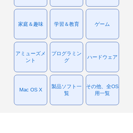
家庭＆趣味
学習＆教育
ゲーム
アミューズメ
プログラミン
ハードウェア
ント
グ
製品ソフト一
その他、全OS
Mac OS X
覧
用一覧