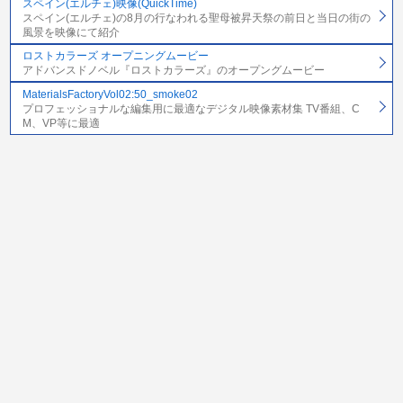
スペイン(エルチェ)映像(QuickTime)
スペイン(エルチェ)の8月の行なわれる聖母被昇天祭の前日と当日の街の
風景を映像にて紹介
ロストカラーズ オープニングムービー
アドバンスドノベル『ロストカラーズ』のオープングムービー
MaterialsFactoryVol02:50_smoke02
プロフェッショナルな編集用に最適なデジタル映像素材集 TV番組、C
M、VP等に最適