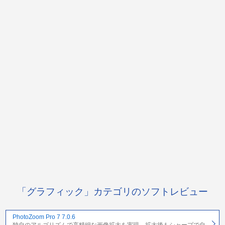
「グラフィック」カテゴリのソフトレビュー
PhotoZoom Pro 7 7.0.6
独自のアルゴリズムで高精細な画像拡大を実現。拡大後もシャープで自