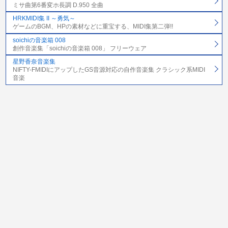
ミサ曲第6番変ホ長調 D.950 全曲
HRKMIDI集 II ～勇気～
ゲームのBGM、HPの素材などに重宝する、MIDI集第二弾!!
soichiの音楽箱 008
創作音楽集「soichiの音楽箱 008」 フリーウェア
星野香奈音楽集
NIFTY-FMIDIにアップしたGS音源対応の自作音楽集 クラシック系MIDI
音楽