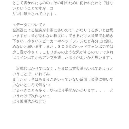
として書かれたものの，その劇のために使われたわけではな
いということですが，コ
リンに献呈されています．
＜データについて＞
全楽器による強奏が非常に多いので，かなりうるさいとは思
いますが，音が割れない程度に，できるだけ大音量でお聴き
下さい．小さいスピーカーやヘッドフォンだと存分には楽し
めないと思います．また，ＳＣ５５のヘッドフォン出力では
少し音が小さく，こもりぎみのような気がするので，できれ
ばライン出力からアンプを通したほうがよいかと思います．
近現代ばかりではなく，たまには古典派もいれてみようと
いうことで，いれてみ
ましたが，音はあまりこみいっていない反面，楽譜に書いて
いないところで気をつ
けるべきことも多く，やっぱり手間がかかります．．． と
いうわけで次作もやっ
ぱり近現代かな(^^;)