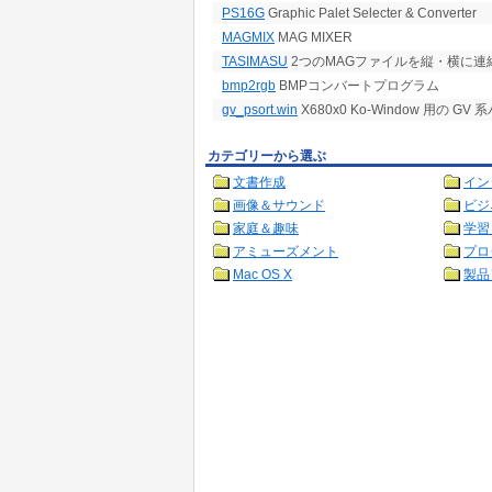
PS16G
Graphic Palet Selecter & Converter
MAGMIX
MAG MIXER
TASIMASU
2つのMAGファイルを縦・横に連
bmp2rgb
BMPコンバートプログラム
gv_psort.win
X680x0 Ko-Window 用の 
カテゴリーから選ぶ
文書作成
イン
画像＆サウンド
ビジ
家庭＆趣味
学習
アミューズメント
プロ
Mac OS X
製品