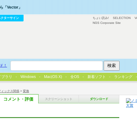
「Vector」
ベクターサイン
ちょい読み!
SELECTION
V
NGS Corporate Site
ド！
イブラリ
Windows
Mac(OS X)
全OS
新着ソフト
ランキング
フィックス関係
>
変換
コメント・評価
スクリーンショット
ダウンロード