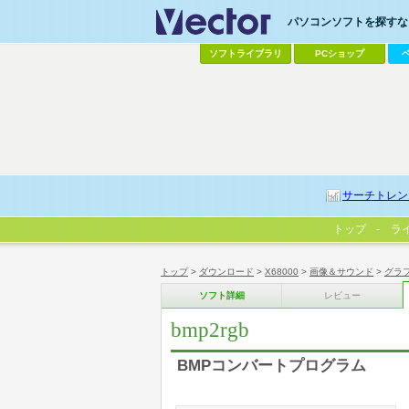
パソコンソフトを探すなら
ソフトライブラリ
PCショップ
サーチトレン
トップ
ラ
トップ
>
ダウンロード
>
X68000
>
画像＆サウンド
>
グラ
ソフト詳細
レビュー
bmp2rgb
BMPコンバートプログラム