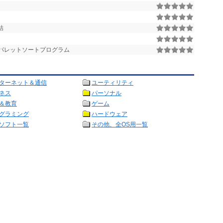
結
GV 系パレットソートプログラム
ターネット＆通信
ユーティリティ
ネス
パーソナル
＆教育
ゲーム
グラミング
ハードウェア
ソフト一覧
その他、全OS用一覧