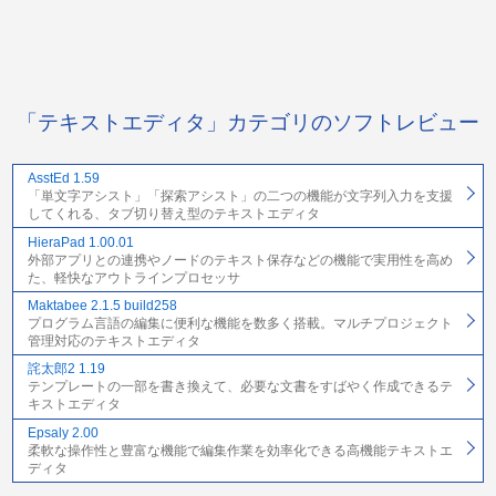
「テキストエディタ」カテゴリのソフトレビュー
AsstEd 1.59
「単文字アシスト」「探索アシスト」の二つの機能が文字列入力を支援
してくれる、タブ切り替え型のテキストエディタ
HieraPad 1.00.01
外部アプリとの連携やノードのテキスト保存などの機能で実用性を高め
た、軽快なアウトラインプロセッサ
Maktabee 2.1.5 build258
プログラム言語の編集に便利な機能を数多く搭載。マルチプロジェクト
管理対応のテキストエディタ
詫太郎2 1.19
テンプレートの一部を書き換えて、必要な文書をすばやく作成できるテ
キストエディタ
Epsaly 2.00
柔軟な操作性と豊富な機能で編集作業を効率化できる高機能テキストエ
ディタ