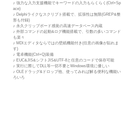
♪ 強力な入力支援機能でキーワードの入力もらくらく(Ctrl+Sp
ace)
♪ Delphiライクなスクリプト搭載で、拡張性は無限(GREP&整
形も付録)
♪ 永久クリップボード感覚の高速データベース内蔵
♪ 外部コマンドの起動&ログ機能搭載で、引数の多いコマンド
も楽々
♪ MDIエディタならではの壁紙機能付き(任意の画像が貼れま
す)
♪ 電卓機能(Ctrl+Q)装備
♪ EUC&JIS&シフトJIS&UTF-8と任意のコードで保存可能
♪ 実行に際してDLL等一切不要とWindows環境に優しい
♪ OLEドラッグ&ドロップ他、使ってみれば解る便利な機能い
ろいろ