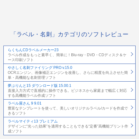
「ラベル・名刺」カテゴリのソフトレビュー
らくちんCDラベルメーカー23
ラベル作成をもっと素早く、簡単に！Blu-ray・DVD・CDディスク＆ケ
ース印刷ソフト
やさしく名刺ファイリング PRO v.15.0
OCRエンジン、画像補正エンジンを改善し、さらに精度を向上させた簡
単・高機能な名刺管理ソフト
夢ぷりんと15 ダウンロード版 15.00.1
直接入力方式で直感的に操作できる。ビジネスから家庭まで幅広く対応
する高機能ラベル作成ソフト
ラベル屋さん 9 9.01
豊富なテンプレートを使って、美しいオリジナルラベル/カードを作成で
きるソフト
ラベルマイティ13 プレミアム
デザインに“光った効果”を適用することもできる“定番”高機能プリント作
成ソフト