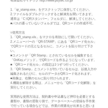
有限会社サイテック http://www.psytec.co.jp/
1.「qr_stamp.exe」をデスクトップに保存してください。
2.ファイルをダブルクリックすると解凍先を聞いてきます。
通常は「C:\QRスタンパー」フォルダに、解凍してください。
■パスの通っていないフォルダでは、QRコードの作成不可。
○使用方法
1.「QR_stamp.xls」をマクロを有効にして開いてください。
2.メニューバーの「QR-STAMP」にある「QRコード化セル」
でQRコードの元となるセルに、コメントを貼り付けて下さ
い。
■コメントが「QR Stamp」とされているセルを編集すると
「OnKeyメソッド」でQRコードを作るようになっています。
■「QRコード化セル」の指定は1つずつ行ってください。
3.「QR Stamp」とコメントが付いているセルは、以後入力や
編集されるたびに、セルのデータがQRコード化されます。
■画像は、右隣のセルに貼り付けられます。
4.機能を解除する際は、メニューから「QRコード化解除」を
実行してください。
実用的な使用方法は、契約書や申込書など押印を必要とする
書類や、書類の受取り側で、データベースへの登録を手作業
で行っている場合などでは、作業の簡素化が出来ると思いま