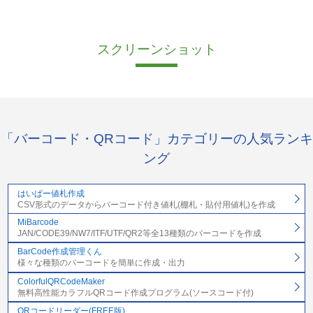
スクリーンショット
「バーコード・QRコード」カテゴリーの人気ランキ
ング
はいぱー値札作成
CSV形式のデータからバーコード付き値札(棚札・貼付用値札)を作成
MiBarcode
JAN/CODE39/NW7/ITF/UTF/QR2等全13種類のバーコードを作成
BarCode作成管理くん
様々な種類のバーコードを簡単に作成・出力
ColorfulQRCodeMaker
無料高性能カラフルQRコード作成プログラム(ソースコード付)
QRコードリーダー(FREE版)