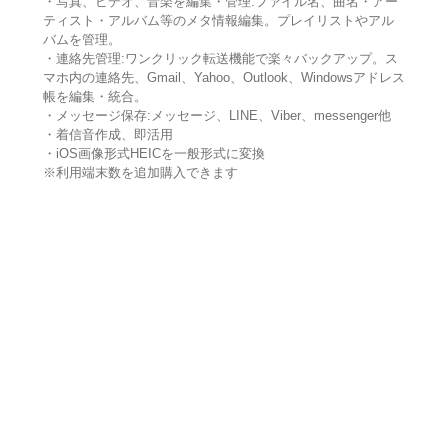
・写真、ビデオ、音楽を編集・管理:ファイル名、曲名・アー
ティスト・アルバム等のメタ情報編集。プレイリストやアル
バムを管理。
・連絡先管理:ワンクリック転送機能で楽々バックアップ。ス
マホ内の連絡先、Gmail、Yahoo、Outlook、Windowsアドレス
帳を編集・統合。
・メッセージ保存:メッセージ、LINE、Viber、messenger他
・着信音作成、即活用
・iOS画像形式HEICを一般形式に変換
※利用端末数を追加購入できます