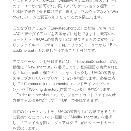
うにするソフト。UACは、Windows Vista以降に導入されたも
ので、ユーザの許可がない限りアプリケーションを標準ユー
ザ権限で動作させる機能です。例えば、マルウェアなどがWin
dowsシステムに変更を加えたりするのを防止します。
安全なプログラムを「ElevatedShortcut」に登録しておけば、
UACの警告ダイアログを表示せずに起動できます。既存のシ
ョートカットをUACの警告なしに起動できるものに変換した
り、ファイルのコンテキスト(右クリック)メニューから「Elev
atedShortcut」を起動したりすることも可能です。
アプリケーションを登録するには、「ElevatedShortcut」の起
動後に「New shortcut」を選択します。登録画面が表示された
ら「Target path」欄右の「...」をクリックし、UACの警告を
スキップさせたいアプリケーションを指定します。必要に応
じて「Command line arguments(コマンドラインオプショ
ン)」や「Working directory(作業フォルダ)」を指定します。
「Folder to store shortcut」で、ショートカットファイルの出
力先フォルダを指定して、「OK」で登録できます。
既存のショートカットを、UACの警告なしに起動できるもの
に変換するには、メイン画面 で「Modify shortcut」を選択
し、「ファイルを開く」ダイアログで目的のショートカット
を選択します。