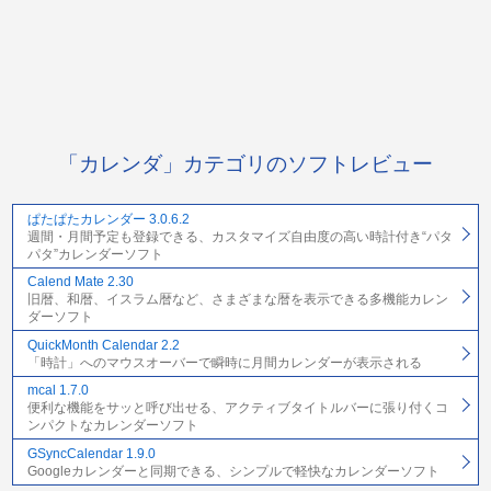
「カレンダ」カテゴリのソフトレビュー
ぱたぱたカレンダー 3.0.6.2
週間・月間予定も登録できる、カスタマイズ自由度の高い時計付き“パタ
パタ”カレンダーソフト
Calend Mate 2.30
旧暦、和暦、イスラム暦など、さまざまな暦を表示できる多機能カレン
ダーソフト
QuickMonth Calendar 2.2
「時計」へのマウスオーバーで瞬時に月間カレンダーが表示される
mcal 1.7.0
便利な機能をサッと呼び出せる、アクティブタイトルバーに張り付くコ
ンパクトなカレンダーソフト
GSyncCalendar 1.9.0
Googleカレンダーと同期できる、シンプルで軽快なカレンダーソフト