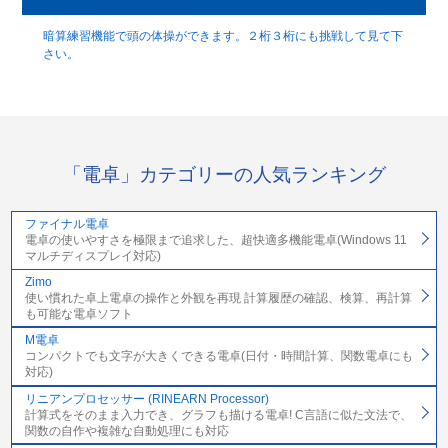
暗算練習機能で頭の体操ができます。２桁３桁にも挑戦して見て下
さい。
「電卓」カテゴリーの人気ランキング
ファイナル電卓
電卓の使いやすさを極限まで追求した、超快適多機能電卓(Windows 11
マルチディスプレイ対応)
Zimo
使い慣れた卓上電卓の操作と外観を再現 計算履歴の確認、検算、再計算
も可能な電卓ソフト
M電卓
コンパクトでも文字が大きくできる電卓(日付・時間計算、関数電卓にも
対応)
リニアンプロセッサー (RINEARN Processor)
計算式をそのまま入力でき、グラフも描ける電卓! C言語に似た文法で、
関数の自作や複雑な自動処理にも対応