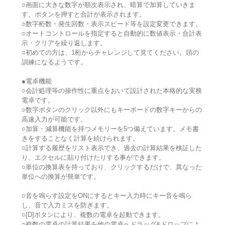
○画面に大きな数字が順次表示され、暗算で加算していきま
す。ボタンを押すと合計が表示されます。
○数字桁数・発生回数・表示スピード等を設定変更できます。
○オートコントロールを指定すると自動的に数値表示・合計表
示・クリアを繰り返します。
○初めての方は、1桁からチャレンジして見てください。頭の
訓練になるようです。
●電卓機能
○会計処理等の操作性に重点をおいて設計された本格的な実務
電卓です。
○数字ボタンのクリック以外にもキーボードの数字キーからの
高速入力が可能です。
○加算・減算機能を持つメモリーを5つ備えています。メモ書
きをすることなく計算を続けられます。
○計算する履歴をリスト表示でき、過去の計算結果を検証した
り、エクセルに貼り付けたりする事ができます。
○単位の換算表を持っており、クリックするだけで、異なった
単位への換算が簡単です。
○音を鳴らす設定をONにするとキー入力時にキー音を鳴ら
し、音で入力ミスを防ぎます。
○[D]ボタンにより、複数の電卓を起動できます。
○複数の電卓の計算結果を他の電卓へドラッグ&ドロップによ