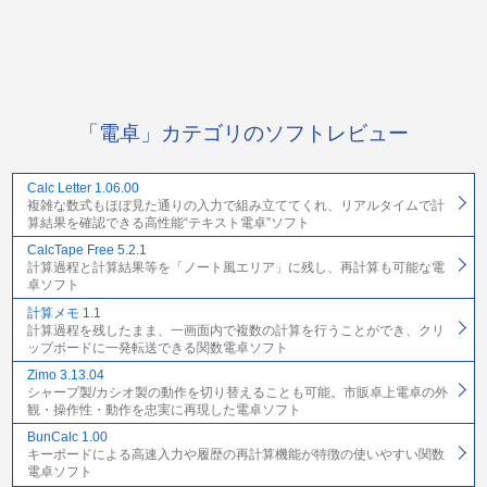
「電卓」カテゴリのソフトレビュー
Calc Letter 1.06.00
複雑な数式もほぼ見た通りの入力で組み立ててくれ、リアルタイムで計
算結果を確認できる高性能“テキスト電卓”ソフト
CalcTape Free 5.2.1
計算過程と計算結果等を「ノート風エリア」に残し、再計算も可能な電
卓ソフト
計算メモ 1.1
計算過程を残したまま、一画面内で複数の計算を行うことができ、クリ
ップボードに一発転送できる関数電卓ソフト
Zimo 3.13.04
シャープ製/カシオ製の動作を切り替えることも可能。市販卓上電卓の外
観・操作性・動作を忠実に再現した電卓ソフト
BunCalc 1.00
キーボードによる高速入力や履歴の再計算機能が特徴の使いやすい関数
電卓ソフト