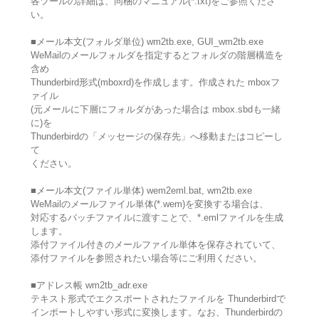
各ツールの詳細は、同梱のマニュアル(*.txt)をご参照くださ
い。
■メール本文(フォルダ単位) wm2tb.exe, GUI_wm2tb.exe
WeMailのメールフォルダを指定するとフォルダの階層構造を
含め
Thunderbird形式(mboxrd)を作成します。作成された mboxフ
ァイル
(元メールに下層にフォルダがあった場合は mbox.sbdも一緒
に)を
Thunderbirdの「メッセージの保存先」へ移動またはコピーし
て
ください。
■メール本文(ファイル単体) wem2eml.bat, wm2tb.exe
WeMailのメールファイル単体(*.wem)を変換する場合は、
対応するバッチファイルに渡すことで、*.emlファイルを生成
します。
添付ファイル付きのメールファイル単体を保存されていて、
添付ファイルを参照されたい場合等にご利用ください。
■アドレス帳 wm2tb_adr.exe
テキスト形式でエクスポートされたファイルを Thunderbirdで
インポートしやすい形式に変換します。なお、Thunderbirdの