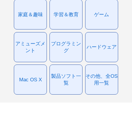
家庭＆趣味
学習＆教育
ゲーム
アミューズメ
プログラミン
ハードウェア
ント
グ
製品ソフト一
その他、全OS
Mac OS X
覧
用一覧