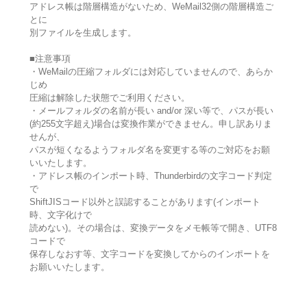
アドレス帳は階層構造がないため、WeMail32側の階層構造ご
とに
別ファイルを生成します。
■注意事項
・WeMailの圧縮フォルダには対応していませんので、あらか
じめ
圧縮は解除した状態でご利用ください。
・メールフォルダの名前が長い and/or 深い等で、パスが長い
(約255文字超え)場合は変換作業ができません。申し訳ありま
せんが、
パスが短くなるようフォルダ名を変更する等のご対応をお願
いいたします。
・アドレス帳のインポート時、Thunderbirdの文字コード判定
で
ShiftJISコード以外と誤認することがあります(インポート
時、文字化けで
読めない)。その場合は、変換データをメモ帳等で開き、UTF8
コードで
保存しなおす等、文字コードを変換してからのインポートを
お願いいたします。