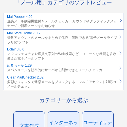
「メール用」カテゴリのソフトレビュー
MailPeeper 4.02
迷惑メール削除機能付きメールチェッカー,サウンドやグラフィックメッ
セージで新着メールをお知らせ
MailStore Home 7.0.7
複数アカウントのメールをまとめて保存・管理できる“電子メールライブ
ラリ化”ソフト
Eclair 3.0.0
マウスジェスチャや選択文字列のWeb検索など、ユニークな機能を多数
備えた電子メールソフト
めるちゃか 1.29
スパムメールを効率的にサーバから削除できるメールチェッカ
Clear MailChecker 2.02
多彩なフィルタで迷惑メールをブロックする、マルチアカウント対応の
メールチェッカ
カテゴリーから選ぶ
インターネッ
ユーティリテ
文書作成