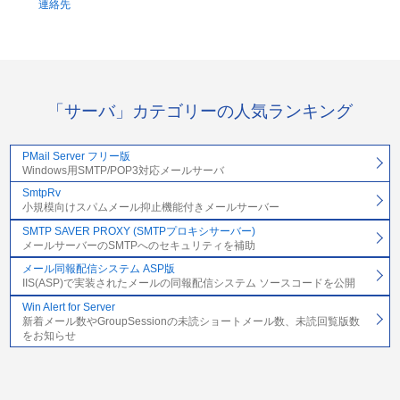
連絡先
「サーバ」カテゴリーの人気ランキング
PMail Server フリー版
Windows用SMTP/POP3対応メールサーバ
SmtpRv
小規模向けスパムメール抑止機能付きメールサーバー
SMTP SAVER PROXY (SMTPプロキシサーバー)
メールサーバーのSMTPへのセキュリティを補助
メール同報配信システム ASP版
IIS(ASP)で実装されたメールの同報配信システム ソースコードを公開
Win Alert for Server
新着メール数やGroupSessionの未読ショートメール数、未読回覧版数
をお知らせ