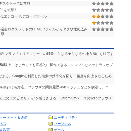
デスクトップに常駐
RLを短縮!!
RLエンコード/デコードツール
hの過去ログスレッドのHTMLファイルからタグや埋め込み
整形
送」や有料プラン「エリアフリー」の録音、らじる★らじるの地方局にも対応す
,750以上。はじめてでも直感的に操作できる、シンプルなネットラジオプ
実行できる。Googleを利用した検索の効率化を図り、精度を向上させるため
ール実行にも対応。ブラウザの閲覧履歴やキャッシュなどを削除し、ユー
らではのホスピタリティ”を感じさせる、ChromiumベースのWebブラウザ
ターネット＆通信
ユーティリティ
ネス
パーソナル
＆教育
ゲーム