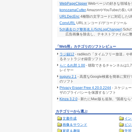
WebPageClipper
Webページの好きな領域を
konozamaCutter
AmazonやYouTubeの長いU
URLDecEnc
4種類の文字コードに対応したU
ConvURL
URLエンコード/デコードツール
5ch過去ログ整形名人(5chLogChanger)
5c
広告画像を除去し、テキストファイルに
「Web用」カテゴリのソフトレビュー
ラジ録12
- radikoの「タイムフリー放
るネットラジオ録音ソフト
らじるれ郎 1.00
- 聴取できるチャンネルは1
レイヤー
suguru 2.1
- 高度なGoogle検索を簡単に
のソフト
Privacy Eraser Free 4.20.0.2244
- スケジュ
ザのプライバシーを保護するソフト
Kinza 3.2.0
- 新たにMac版も追加。“国産な
カテゴリーから選ぶ
文書作成
イン
画像＆サウンド
ビジ
家庭＆趣味
学習