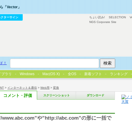
「Vector」
ベクターサイン
ちょい読み!
SELECTION
V
NGS Corporate Site
ド！
イブラリ
Windows
Mac(OS X)
全OS
新着ソフト
ランキング
/NT
>
インターネット＆通信
>
Web用
>
変換
コメント・評価
スクリーンショット
ダウンロード
w.abc.com”や”http://abc.com”の形に一括で