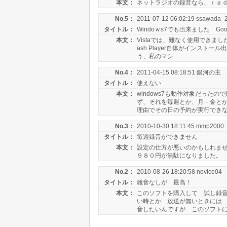
本文：
ネットラジオの録音なら、ｒａ
No.5：
2011-07-12 06:02:19 ssawada_
タイトル：
Windoｗs7でも出来ました Goo
本文：
Vistaでは、難なく使用できました
ash Player自体がインストー
う、私のマシ...
No.4：
2011-04-15 08:18:51 銀河の主
タイトル：
使えない
本文：
windows7も動作対象だった
ず、それを毎週とか、月－金と
理由でその日の予約が実行できない
No.3：
2010-10-30 18:11:45 mmp2000
タイトル：
毎週録音ができません
本文：
設定の仕方が悪いのかもしれませ
９８０円が無駄になりました。
No.2：
2010-08-26 18:20:58 novice04
タイトル：
雑音なしが 最高！
本文：
このソフトを購入して 試し録音し
い時とか 放送が無いときには
音したいんですが このソフトには