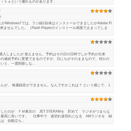
ｄｉｋａという優れものがあります。
2
!
がWindows7では、ラジ録2自体はインストールできましたがAdobe Fl
ル出来ませんでした。（Flash Playerのインストール画面で止まってしま
ので購入しましたが 使えません。予約はその日の日時でしか予約が出来
かの連続予約に変更できるのですが、日にちがそのままなので、何かの
と、一度削除しな...
んが、 毎週録音ができません。なんですかこれは？ という感じで、１
たのが ＦＭ東京の JET STERAMを 貯めて ラジオがつまらな
 最高に良いです。 仕事中で 途切れ途切れになる AMラジオを 録
 自動立ち...