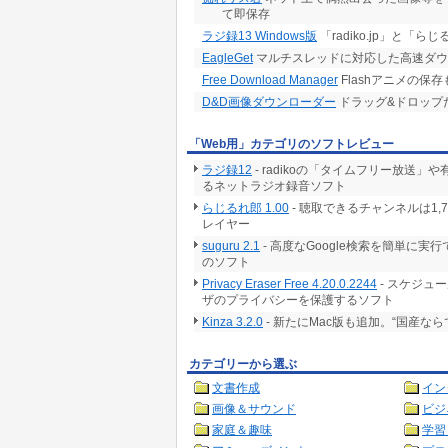
て即保存
ラジ録13 Windows版
「radiko.jp」と「
EagleGet
マルチスレッドに対応した高速ダウ
Free Download Manager
Flashアニメの保
D&D画像ダウンローダー
ドラッグ&ドロップ
「Web用」カテゴリのソフトレビュー
ラジ録12
- radikoの「タイムフリー放
るネットラジオ録音ソフト
らじるれ郎 1.00
- 聴取できるチャンネルは1
レイヤー
suguru 2.1
- 高度なGoogle検索を簡単に
のソフト
Privacy Eraser Free 4.20.0.2244
- スケジュ
ザのプライバシーを保護するソフト
Kinza 3.2.0
- 新たにMac版も追加。“国産な
カテゴリーから選ぶ
文書作成
イン
画像＆サウンド
ビジ
家庭＆趣味
学習