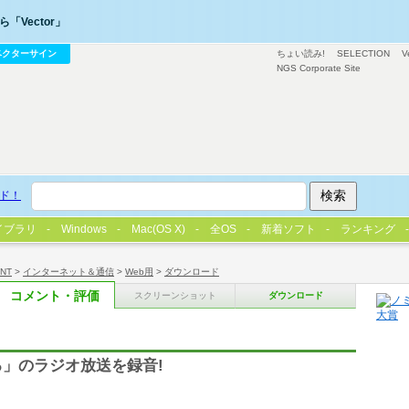
「Vector」
ベクターサイン
ちょい読み!
SELECTION
V
NGS Corporate Site
ド！
イブラリ
Windows
Mac(OS X)
全OS
新着ソフト
ランキング
/NT
>
インターネット＆通信
>
Web用
>
ダウンロード
コメント・評価
スクリーンショット
ダウンロード
じる」のラジオ放送を録音!