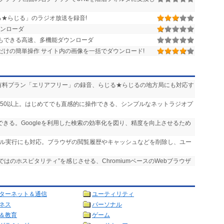
らじる★らじる」のラジオ放送を録音!
ンローダ
存もできる高速、多機能ダウンローダ
だけの簡単操作 サイト内の画像を一括でダウンロード!
送」や有料プラン「エリアフリー」の録音、らじる★らじるの地方局にも対応す
,750以上。はじめてでも直感的に操作できる、シンプルなネットラジオプ
実行できる。Googleを利用した検索の効率化を図り、精度を向上させるため
ール実行にも対応。ブラウザの閲覧履歴やキャッシュなどを削除し、ユー
らではのホスピタリティ”を感じさせる、ChromiumベースのWebブラウザ
ターネット＆通信
ユーティリティ
ネス
パーソナル
＆教育
ゲーム