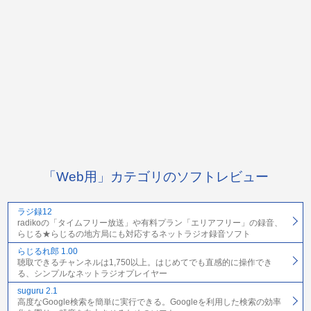
「Web用」カテゴリのソフトレビュー
ラジ録12
radikoの「タイムフリー放送」や有料プラン「エリアフリー」の録音、
らじる★らじるの地方局にも対応するネットラジオ録音ソフト
らじるれ郎 1.00
聴取できるチャンネルは1,750以上。はじめてでも直感的に操作でき
る、シンプルなネットラジオプレイヤー
suguru 2.1
高度なGoogle検索を簡単に実行できる。Googleを利用した検索の効率