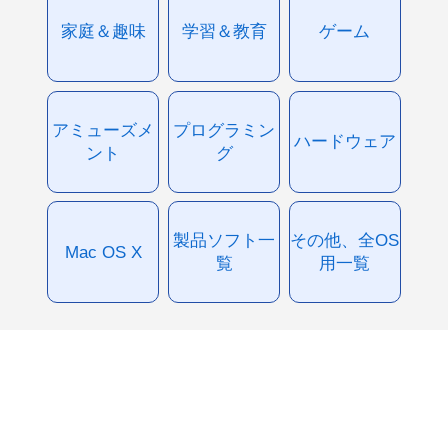
家庭＆趣味
学習＆教育
ゲーム
アミューズメ
プログラミン
ハードウェア
ント
グ
製品ソフト一
その他、全OS
Mac OS X
覧
用一覧