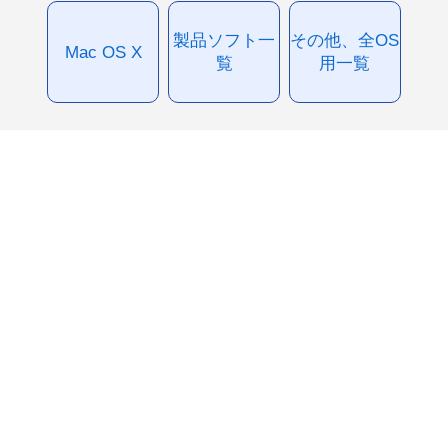
製品ソフト一
その他、全OS
Mac OS X
覧
用一覧