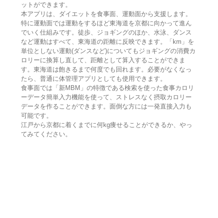
ットができます。
本アプリは、ダイエットを食事面、運動面から支援します。
特に運動面では運動をするほど東海道を京都に向かって進ん
でいく仕組みです。徒歩、ジョギングのほか、水泳、ダンス
など運動はすべて、東海道の距離に反映できます。「km」を
単位としない運動(ダンスなど)についてもジョギングの消費カ
ロリーに換算し直して、距離として算入することができま
す。東海道は飽きるまで何度でも回れます。必要がなくなっ
たら、普通に体管理アプリとしても使用できます。
食事面では「新MBM」の特徴である検索を使った食事カロリ
ーデータ簡単入力機能を使って、ストレスなく摂取カロリー
データを作ることができます。面倒な方には一発直接入力も
可能です。
江戸から京都に着くまでに何kg痩せることができるか、やっ
てみてください。