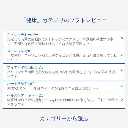
「健康」カテゴリのソフトレビュー
ストレッチセーバー
指定した時間に自動的にストレッチのエクササイズ動画を再生する事
で、定期的な休憩と運動を促してくれる健康管理ソフト
ストレッチeye
「立体視」でパソコン画面上をアイコンが浮遊。疲れた眼を癒してくれ
るソフト
アイアイで視力回復 7.8
パソコンの長時間使用からくる目の疲れや緊張をほぐす“疲労回復”支援
ソフト
ハート日誌2 1.0.1
最大5人まで、10年分のデータを記録できる血圧管理ソフト
ヘルスケア・キット 2.0
体重計や血圧計の測定データをBluetooth経由で取り込み、手軽に管理で
きるソフト
カテゴリーから選ぶ