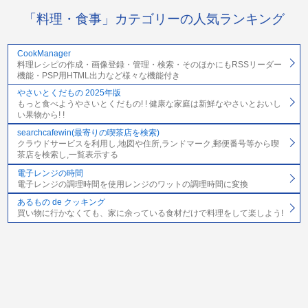
「料理・食事」カテゴリーの人気ランキング
CookManager
料理レシピの作成・画像登録・管理・検索・そのほかにもRSSリーダー
機能・PSP用HTML出力など様々な機能付き
やさいとくだもの 2025年版
もっと食べようやさいとくだもの! ! 健康な家庭は新鮮なやさいとおいし
い果物から! !
searchcafewin(最寄りの喫茶店を検索)
クラウドサービスを利用し,地図や住所,ランドマーク,郵便番号等から喫
茶店を検索し,一覧表示する
電子レンジの時間
電子レンジの調理時間を使用レンジのワットの調理時間に変換
あるもの de クッキング
買い物に行かなくても、家に余っている食材だけで料理をして楽しよう!