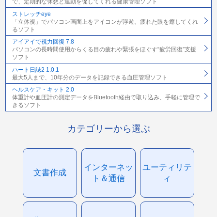
で、定期的な休憩と運動を促してくれる健康管理ソフト
ストレッチeye
「立体視」でパソコン画面上をアイコンが浮遊。疲れた眼を癒してくれ
るソフト
アイアイで視力回復 7.8
パソコンの長時間使用からくる目の疲れや緊張をほぐす“疲労回復”支援
ソフト
ハート日誌2 1.0.1
最大5人まで、10年分のデータを記録できる血圧管理ソフト
ヘルスケア・キット 2.0
体重計や血圧計の測定データをBluetooth経由で取り込み、手軽に管理で
きるソフト
カテゴリーから選ぶ
インターネッ
ユーティリテ
文書作成
ト＆通信
ィ