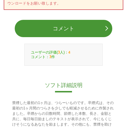
ウンロードをお願い致します。
コメント
ユーザーの評価(
人)：
3
4
コメント：
件
3
ソフト詳細説明
禁煙した最初の1ヶ月は、つらーいものです。卒煙式は、その
最初の1ヶ月間のつらさを少しでも軽減させるために作製され
ました。卒煙からの日数時間、節煙した本数、長さ、金額と
共に、毎日毎日励ましのテキストが表示されて、今にもくじ
けそうになるあなたを励まします。その他にも、禁煙を助け