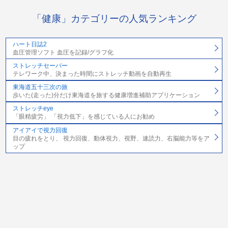
「健康」カテゴリーの人気ランキング
ハート日誌2
血圧管理ソフト 血圧を記録/グラフ化
ストレッチセーバー
テレワーク中、決まった時間にストレッチ動画を自動再生
東海道五十三次の旅
歩いた(走った)分だけ東海道を旅する健康増進補助アプリケーション
ストレッチeye
「眼精疲労」 「視力低下」を感じている人にお勧め
アイアイで視力回復
目の疲れをとり、 視力回復、動体視力、視野、速読力、右脳能力等をア
ップ