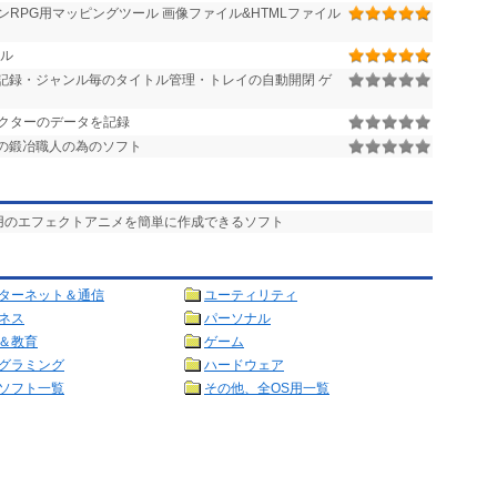
ジョンRPG用マッピングツール 画像ファイル&HTMLファイル
ール
記録・ジャンル毎のタイトル管理・トレイの自動開閉 ゲ
クターのデータを記録
0の鍛冶職人の為のソフト
ム用のエフェクトアニメを簡単に作成できるソフト
ターネット＆通信
ユーティリティ
ネス
パーソナル
＆教育
ゲーム
グラミング
ハードウェア
ソフト一覧
その他、全OS用一覧