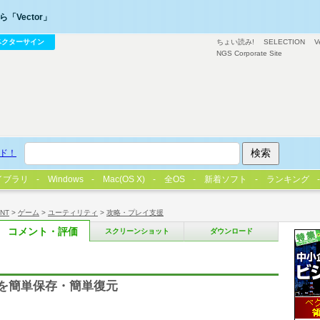
「Vector」
ベクターサイン
ちょい読み!
SELECTION
V
NGS Corporate Site
ド！
イブラリ
Windows
Mac(OS X)
全OS
新着ソフト
ランキング
/NT
>
ゲーム
>
ユーティリティ
>
攻略・プレイ支援
コメント・評価
スクリーンショット
ダウンロード
データを簡単保存・簡単復元