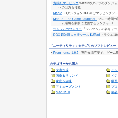
方眼紙マッピング
Wizardryタイプのダン
への出力も可能
Mapic
3DダンジョンRPG向けマッピングツ
MoeL2 - The Game Launcher -
プレイ時間の
ーム環境を劇的に改善するランチャー!
ツムツムカウンター
「ツムツム」の各キャラ
DQX 鍛冶職人支援ツール KJTool
ドラクエ1
「ユーティリティ」カテゴリのソフトレビュー
Prominence 1.6.2
- 専門知識不要で、ゲー
カテゴリーから選ぶ
文書作成
イン
画像＆サウンド
ビジ
家庭＆趣味
学習
アミューズメント
プロ
Mac OS X
製品