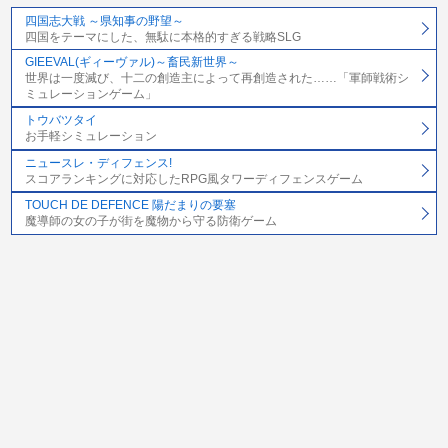
四国志大戦 ～県知事の野望～
四国をテーマにした、無駄に本格的すぎる戦略SLG
GIEEVAL(ギィーヴァル)～畜民新世界～
世界は一度滅び、十二の創造主によって再創造された……「軍師戦術シ
ミュレーションゲーム」
トウバツタイ
お手軽シミュレーション
ニュースレ・ディフェンス!
スコアランキングに対応したRPG風タワーディフェンスゲーム
TOUCH DE DEFENCE 陽だまりの要塞
魔導師の女の子が街を魔物から守る防衛ゲーム