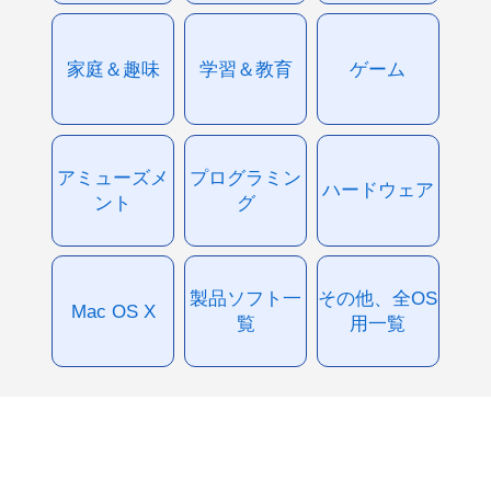
家庭＆趣味
学習＆教育
ゲーム
アミューズメ
プログラミン
ハードウェア
ント
グ
製品ソフト一
その他、全OS
Mac OS X
覧
用一覧