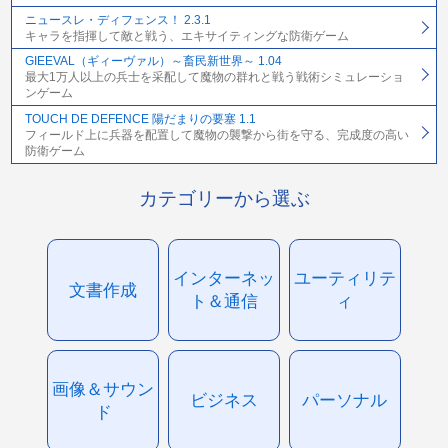
ニュースレ・ディフェンス！ 2.3.1
キャラを指揮して敵と戦う、エキサイティングな防衛ゲーム
GIEEVAL（ギィーヴァル）～畜民新世界～ 1.04
最大1万人以上の兵士を采配して魔物の群れと戦う戦術シミュレーショ
ンゲーム
TOUCH DE DEFENCE 陽だまりの要塞 1.1
フィールド上に兵器を配置して魔物の襲撃から街を守る、完成度の高い
防衛ゲーム
カテゴリーから選ぶ
インターネッ
ユーティリテ
文書作成
ト＆通信
ィ
画像＆サウン
ビジネス
パーソナル
ド