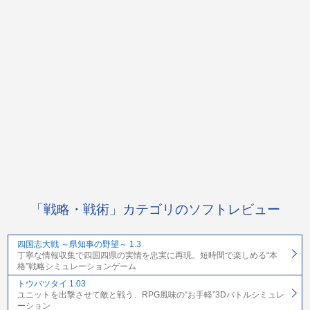
「戦略・戦術」カテゴリのソフトレビュー
四国志大戦 ～県知事の野望～ 1.3
丁寧な情報収集で四国四県の実情を忠実に再現。短時間で楽しめる“本
格”戦略シミュレーションゲーム
トウバツタイ 1.03
ユニットを出撃させて敵と戦う、RPG風味の“お手軽”3Dバトルシミュレ
ーション