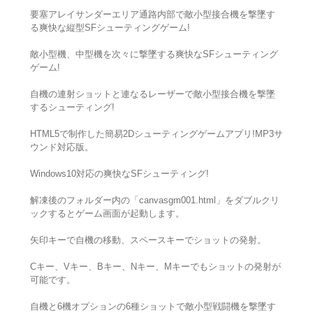
要塞アレイサンダーエリア通路内部で敵小型接合機を撃墜す
る爽快な縦型SFシューティングゲーム!
敵小型機、中型機を次々に撃墜する爽快なSFシューティング
ゲーム!
自機の連射ショットと連なるレーザーで敵小型接合機を撃墜
するシューティング!
HTML5で制作した簡易2Dシューティングゲームアプリ!MP3サ
ウンド対応版。
Windows10対応の爽快なSFシューティング!
解凍後のフォルダー内の「canvasgm001.html」をダブルクリ
ックするとゲーム画面が起動します。
矢印キーで自機の移動、スペースキーでショットの発射。
Cキー、Vキー、Bキー、Nキー、Mキーでもショットの発射が
可能です。
自機と6機オプションの6種ショットで敵小型戦闘機を撃墜す