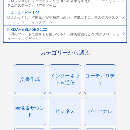
ブロック崩しにシューティングとRPGの要素を加えた、ユニークなシス
テムのステージクリア型ゲーム
コネコネイビー 1.05
ほんわかとした雰囲気だが難易度は高い。空飛ぶネコが主人公の横スク
ロールシューティングゲーム
KIRISAME BLADE 2 1.22
一対のブレードで敵を切り裂いてゆく、爽快感溢れる2D横スクロールシ
ューティングゲーム
カテゴリーから選ぶ
インターネッ
ユーティリテ
文書作成
ト＆通信
ィ
画像＆サウン
ビジネス
パーソナル
ド