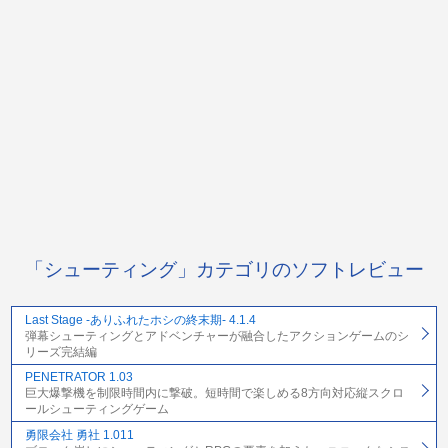
「シューティング」カテゴリのソフトレビュー
Last Stage -ありふれたホシの終末期- 4.1.4
弾幕シューティングとアドベンチャーが融合したアクションゲームのシ
リーズ完結編
PENETRATOR 1.03
巨大爆撃機を制限時間内に撃破。短時間で楽しめる8方向対応縦スクロ
ールシューティングゲーム
勇限会社 勇社 1.011