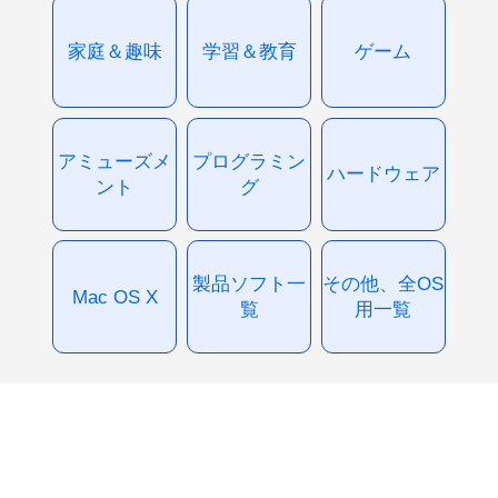
家庭＆趣味
学習＆教育
ゲーム
アミューズメ
プログラミン
ハードウェア
ント
グ
製品ソフト一
その他、全OS
Mac OS X
覧
用一覧