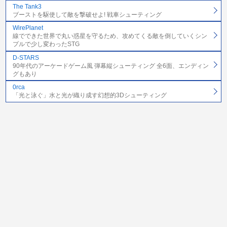
The Tank3
ブーストを駆使して敵を撃破せよ! 戦車シューティング
WirePlanet
線でできた世界で丸い惑星を守るため、攻めてくる敵を倒していくシン
プルで少し変わったSTG
D-STARS
90年代のアーケードゲーム風 弾幕縦シューティング 全6面、エンディン
グもあり
0rca
「光と泳ぐ」水と光が織り成す幻想的3Dシューティング