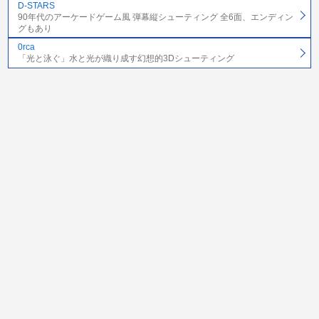
D-STARS
90年代のアーケードゲーム風 弾幕縦シューティング 全6面、エンディン
グもあり
0rca
「光と泳ぐ」水と光が織り成す幻想的3Dシューティング