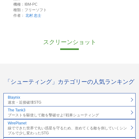
機種：IBM-PC
種類：フリーソフト
作者：
北村 忠士
スクリーンショット
「シューティング」カテゴリーの人気ランキング
Blaynix
速攻・近接破壊STG
The Tank3
ブーストを駆使して敵を撃破せよ! 戦車シューティング
WirePlanet
線でできた世界で丸い惑星を守るため、攻めてくる敵を倒していくシン
プルで少し変わったSTG