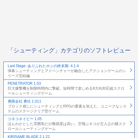
「シューティング」カテゴリのソフトレビュー
Last Stage -ありふれたホシの終末期- 4.1.4
弾幕シューティングとアドベンチャーが融合したアクションゲームのシ
リーズ完結編
PENETRATOR 1.03
巨大爆撃機を制限時間内に撃破。短時間で楽しめる8方向対応縦スクロ
ールシューティングゲーム
勇限会社 勇社 1.011
ブロック崩しにシューティングとRPGの要素を加えた、ユニークなシス
テムのステージクリア型ゲーム
コネコネイビー 1.05
ほんわかとした雰囲気だが難易度は高い。空飛ぶネコが主人公の横スク
ロールシューティングゲーム
KIRISAME BLADE 2 1.22