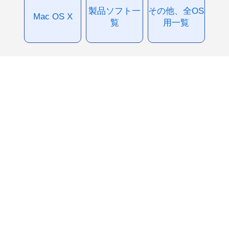
製品ソフト一
その他、全OS
Mac OS X
覧
用一覧