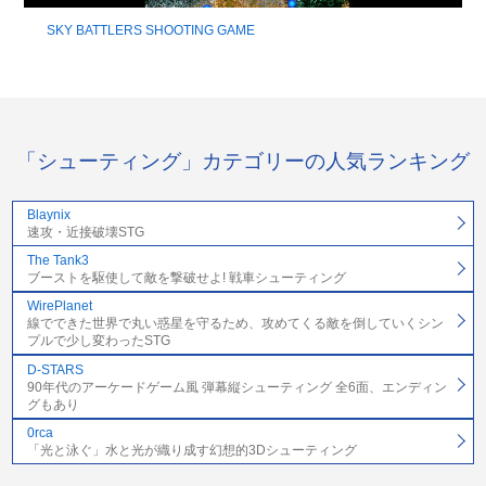
SKY BATTLERS SHOOTING GAME
「シューティング」カテゴリーの人気ランキング
Blaynix
速攻・近接破壊STG
The Tank3
ブーストを駆使して敵を撃破せよ! 戦車シューティング
WirePlanet
線でできた世界で丸い惑星を守るため、攻めてくる敵を倒していくシン
プルで少し変わったSTG
D-STARS
90年代のアーケードゲーム風 弾幕縦シューティング 全6面、エンディン
グもあり
0rca
「光と泳ぐ」水と光が織り成す幻想的3Dシューティング