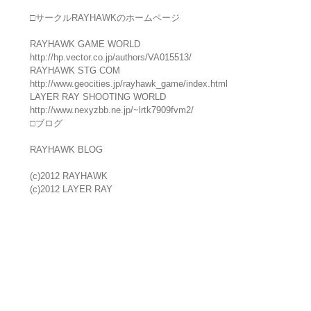
□サークルRAYHAWKのホームページ
RAYHAWK GAME WORLD
http://hp.vector.co.jp/authors/VA015513/
RAYHAWK STG COM
http://www.geocities.jp/rayhawk_game/index.html
LAYER RAY SHOOTING WORLD
http://www.nexyzbb.ne.jp/~lrtk7909fvm2/
□ブログ
RAYHAWK BLOG
(c)2012 RAYHAWK
(c)2012 LAYER RAY