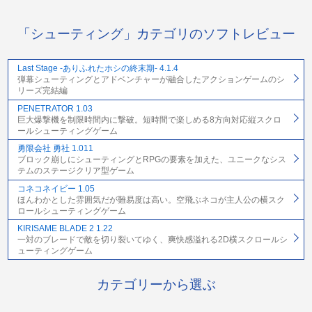
「シューティング」カテゴリのソフトレビュー
Last Stage -ありふれたホシの終末期- 4.1.4
弾幕シューティングとアドベンチャーが融合したアクションゲームのシ
リーズ完結編
PENETRATOR 1.03
巨大爆撃機を制限時間内に撃破。短時間で楽しめる8方向対応縦スクロ
ールシューティングゲーム
勇限会社 勇社 1.011
ブロック崩しにシューティングとRPGの要素を加えた、ユニークなシス
テムのステージクリア型ゲーム
コネコネイビー 1.05
ほんわかとした雰囲気だが難易度は高い。空飛ぶネコが主人公の横スク
ロールシューティングゲーム
KIRISAME BLADE 2 1.22
一対のブレードで敵を切り裂いてゆく、爽快感溢れる2D横スクロールシ
ューティングゲーム
カテゴリーから選ぶ