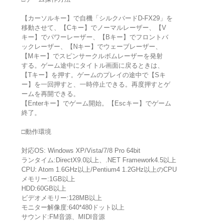
【カーソルキー】で自機「シルクバードD-FX29」を
移動させて、【Cキー】でノーマルレーザー、【V
キー】でパワーレーザー、【Bキー】でフロントバ
ックレーザー、【Nキー】でウェーブレーザー、
【Mキー】でスピンサークルボムレーザーを発射
する。ゲーム途中にタイトル画面に戻るときは、
【Tキー】を押す。ゲームのプレイの途中で【Sキ
ー】を一回押すと、一時停止できる。再度押すとゲ
ームを再開できる。
【Enterキー】でゲーム開始。【Escキー】でゲーム
終了。
□動作環境
対応OS: Windows XP/Vista/7/8 Pro 64bit
ランタイム:DirectX9.0以上、.NET Framework4.5以上
CPU: Atom 1.6GHz以上/Pentium4 1.2GHz以上のCPU
メモリー:1GB以上
HDD:60GB以上
ビデオメモリー:128MB以上
モニター解像度:640*480ドット以上
サウンド:FM音源、MIDI音源