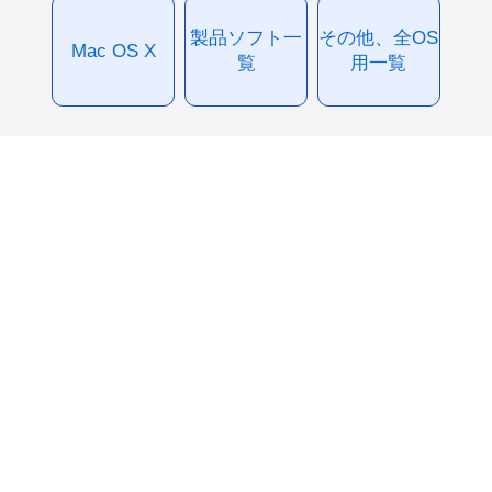
製品ソフト一
その他、全OS
Mac OS X
覧
用一覧