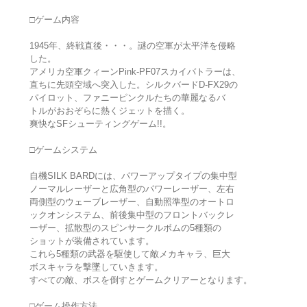
□ゲーム内容
1945年、終戦直後・・・。謎の空軍が太平洋を侵略
した。
アメリカ空軍クィーンPink-PF07スカイバトラーは、
直ちに先頭空域へ突入した。シルクバードD-FX29の
パイロット、ファニーピンクルたちの華麗なるバ
トルがおおぞらに熱くジェットを描く。
爽快なSFシューティングゲーム!!。
□ゲームシステム
自機SILK BARDには、パワーアップタイプの集中型
ノーマルレーザーと広角型のパワーレーザー、左右
両側型のウェーブレーザー、自動照準型のオートロ
ックオンシステム、前後集中型のフロントバックレ
ーザー、拡散型のスピンサークルボムの5種類の
ショットが装備されています。
これら5種類の武器を駆使して敵メカキャラ、巨大
ボスキャラを撃墜していきます。
すべての敵、ボスを倒すとゲームクリアーとなります。
□ゲーム操作方法