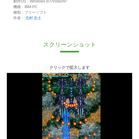
動作OS：Windows 8/7/Vista/XP
機種：IBM-PC
種類：フリーソフト
作者：
北村 忠士
スクリーンショット
クリックで拡大します