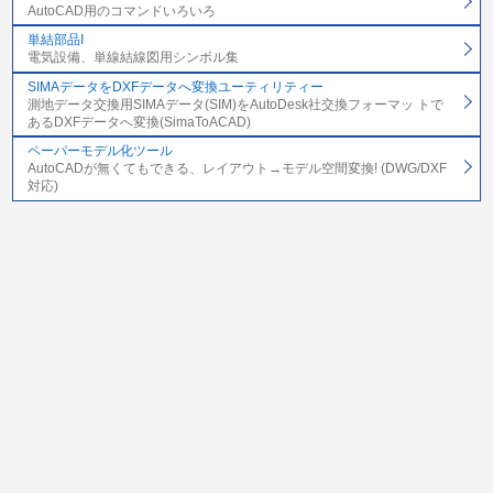
AutoCAD用のコマンドいろいろ
単結部品I
電気設備、単線結線図用シンボル集
SIMAデータをDXFデータへ変換ユーティリティー
測地データ交換用SIMAデータ(SIM)をAutoDesk社交換フォーマッ トで
あるDXFデータへ変換(SimaToACAD)
ペーパーモデル化ツール
AutoCADが無くてもできる、レイアウト→モデル空間変換! (DWG/DXF
対応)