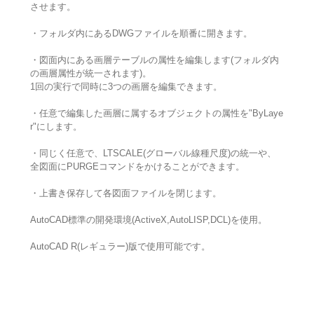
させます。
・フォルダ内にあるDWGファイルを順番に開きます。
・図面内にある画層テーブルの属性を編集します(フォルダ内
の画層属性が統一されます)。
1回の実行で同時に3つの画層を編集できます。
・任意で編集した画層に属するオブジェクトの属性を"ByLaye
r"にします。
・同じく任意で、LTSCALE(グローバル線種尺度)の統一や、
全図面にPURGEコマンドをかけることができます。
・上書き保存して各図面ファイルを閉じます。
AutoCAD標準の開発環境(ActiveX,AutoLISP,DCL)を使用。
AutoCAD R(レギュラー)版で使用可能です。