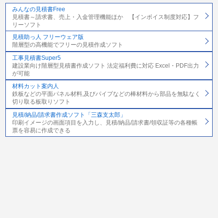
みんなの見積書Free
見積書～請求書、売上・入金管理機能ほか 【インボイス制度対応】フ
リーソフト
見積助っ人 フリーウェア版
階層型の高機能でフリーの見積作成ソフト
工事見積書Super5
建設業向け階層型見積書作成ソフト 法定福利費に対応 Excel・PDF出力
が可能
材料カット案内人
鉄板などの平面パネル材料,及びパイプなどの棒材料から部品を無駄なく
切り取る板取りソフト
見積/納品/請求書作成ソフト「三森支太郎」
印刷イメージの画面項目を入力し、見積/納品/請求書/領収証等の各種帳
票を容易に作成できる