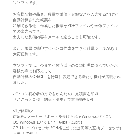
ンソフトです。
お客様情報や品名、数量や単価・金額などを入力するだけで
自動計算された帳票を
印刷できる他、作成した帳票をPDFファイルや画像ファイル
での出力もでき、
出力した見積内容をメールで送ることも可能です。
また、帳票に捺印するハンコ作成をできる付属ツールがあり
大変便利です。
本ソフトでは、今まで小数点以下の金額処理に悩んでいたお
客様の声にお応えして
自動計算のON/OFFを行毎に設定できる新たな機能が搭載され
ました。
パソコン初心者の方でもかんたんに見積書を印刷!
『ささっと見積・納品・請求』で業務効率UP!!
<動作環境>
対応PC:メーカーサポートを受けられるWindowsパソコン
OS:Windows 10 / 8.1 / 7 ( 64bit・32bit )
CPU:Intelプロセッサ 2GHz以上(または同等の互換プロセッサ)
メモリ:2GB以上