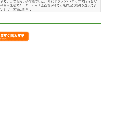
ある、とても良い操作感でした。 単にドラッグ&ドロップで貼れるだ
の余白も設定でき、Ｅｘｃｅｌ全面表示時でも最前面に維持を選択でき
しても画質に問題...