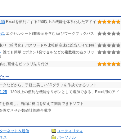
365
Excelを便利にする250以上の機能を体系化したアドイ
21
エクセルシート(非表示を含む)及びワークブックパス
読み取り（暗号化）パスワードを比較的高速に総当たりで解析
～
誰でも簡単にボタン1発でセルなどの複数種の右クリッ
単
ル内に画像をピッタリ貼り付け
ビュー
データなどから、手軽に美しい3Dグラフを作成できるソフト
1.25
- 180以上の便利な機能をリボンとして追加できる、Excel用のアド
ラフを作成し、自由に視点を変えて閲覧できるソフト
とを両立させた数値計算統合環境
ターネット＆通信
ユーティリティ
ネス
パーソナル