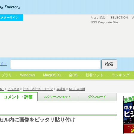
「Vector」
ベクターサイン
ちょい読み!
SELECTION
V
NGS Corporate Site
ド！
イブラリ
Windows
Mac(OS X)
全OS
新着ソフト
ランキング
/NT
>
ビジネス
>
計算・表計算・グラフ
>
表計算
>
MS-Excel用
コメント・評価
スクリーンショット
ダウンロード
セル内に画像をピッタリ貼り付け