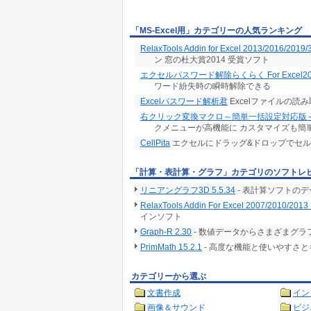
「MS-Excel用」カテゴリーの人気ランキング
RelaxTools Addin for Excel 2013/2016/2019/
ン 窓の杜大賞2014 受賞ソフト
エクセルパスワード解除らくらく For Excel20
ワード紛失時の瞬時解除できる
Excelパスワード解析君
Excelファイルの
右クリック変換マクロ～簡単一括設定対応版
クメニューが高機能に カスタマイズも簡
CellPita
エクセルにドラッグ&ドロップでセ
「計算・表計算・グラフ」カテゴリのソフトレ
リニアングラフ3D 5.5.34
- 表計算ソフトの
RelaxTools Addin For Excel 2007/2010/2013 
インソフト
Graph-R 2.30
- 数値データからさまざまグ
PrimMath 15.2.1
- 高度な機能と使いやすさ
カテゴリーから選ぶ
文書作成
イン
画像＆サウンド
ビジ