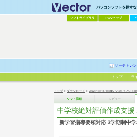
パソコンソフトを探すなら
ソフトライブラリ
PCショップ
サーチトレン
トップ
ラ
トップ
>
ダウンロード
>
Windows11/10/8/7/Vista/XP/2000
ソフト詳細
レビュー
中学校絶対評価作成支援 AE
新学習指導要領対応 3学期制中学校