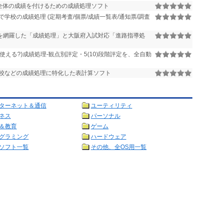
全体の成績を付けるための成績処理ソフト
学校の成績処理 (定期考査/個票/成績一覧表/通知票/調査
を網羅した「成績処理」と大阪府入試対応「進路指導処
使える?)成績処理-観点別評定・5(10)段階評定を、全自動
校などの成績処理に特化した表計算ソフト
ターネット＆通信
ユーティリティ
ネス
パーソナル
＆教育
ゲーム
グラミング
ハードウェア
ソフト一覧
その他、全OS用一覧