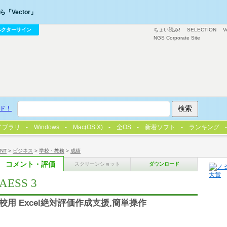
「Vector」
ベクターサイン
ちょい読み!
SELECTION
V
NGS Corporate Site
ド！
イブラリ
Windows
Mac(OS X)
全OS
新着ソフト
ランキング
/NT
>
ビジネス
>
学校・教務
>
成績
コメント・評価
スクリーンショット
ダウンロード
SS 3
用 Excel絶対評価作成支援,簡単操作