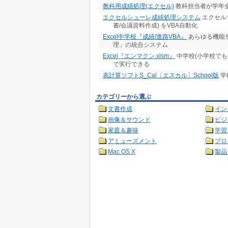
教科用成績処理(エクセル)
教科担当者が学年
エクセルシューレ成績処理システム
エクセルで
書/会議資料作成) をVBA自動化
Excel中学校『成績/進路VBA』
あらゆる機能
理」の統合システム
Excel『エンマクン.xlsm』
中学校(小学校でも
で実行できる
表計算ソフトS_Cal〔エスカル〕School版
学
カテゴリーから選ぶ
文書作成
イン
画像＆サウンド
ビジ
家庭＆趣味
学習
アミューズメント
プロ
Mac OS X
製品