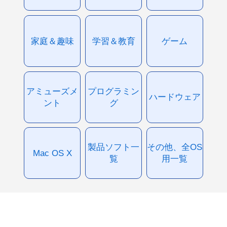
家庭＆趣味
学習＆教育
ゲーム
アミューズメ
プログラミン
ハードウェア
ント
グ
製品ソフト一
その他、全OS
Mac OS X
覧
用一覧