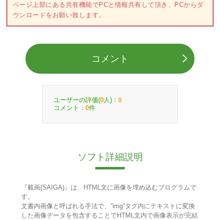
ページ上部にある共有機能でPCと情報共有して頂き、PCからダ
ウンロードをお願い致します。
コメント
ユーザーの評価(
人)：
0
0
コメント：
件
0
ソフト詳細説明
『載画(SAIGA)』は、HTML文に画像を埋め込むプログラムで
す。
文書内画像と呼ばれる手法で、”img”タグ内にテキストに変換
した画像データを包含することでHTML文内で画像表示が完結