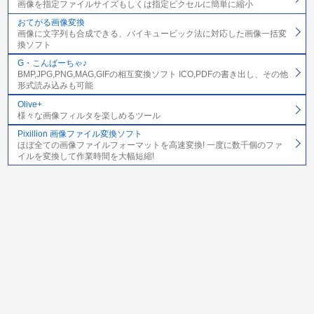
画像を指定ファイルサイズもしくは指定ピクセルに簡単に縮小
おてがる画像変換
画像に文字列も合成できる、バイキュービック法に対応した画像一括変
換ソフト
G・こんばーちゃ♪
BMP,JPG,PNG,MAG,GIFの相互変換ソフト ICO,PDFの書き出し、その他
形式読み込みも可能
Olive+
様々な画像フィルタを楽しめるツール
Pixillion 画像ファイル変換ソフト
ほぼ全ての画像ファイルフォーマットを高速変換! 一度に数千個のファ
イルを変換して作業時間を大幅短縮!