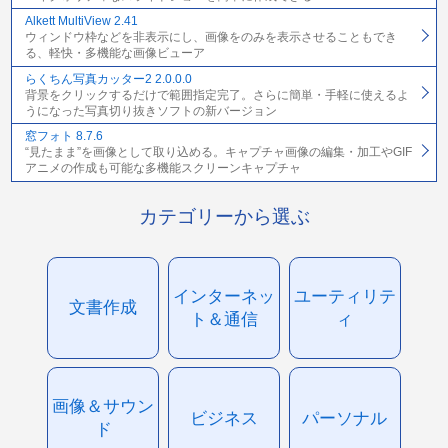
Alkett MultiView 2.41
ウィンドウ枠などを非表示にし、画像をのみを表示させることもでき
る、軽快・多機能な画像ビューア
らくちん写真カッター2 2.0.0.0
背景をクリックするだけで範囲指定完了。さらに簡単・手軽に使えるよ
うになった写真切り抜きソフトの新バージョン
窓フォト 8.7.6
“見たまま”を画像として取り込める。キャプチャ画像の編集・加工やGIF
アニメの作成も可能な多機能スクリーンキャプチャ
カテゴリーから選ぶ
インターネッ
ユーティリテ
文書作成
ト＆通信
ィ
画像＆サウン
ビジネス
パーソナル
ド