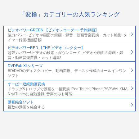
「変換」カテゴリーの人気ランキング
ビデオパワーGREEN 【ビデオレコーダー+予約録画】
強力パワー! ビデオや画面の録画・録音・動画音楽変換・カット編集! タ
イマー録画機能搭載!
ビデオパワーRED 【THE ビデオコレクター】
超強力パワー! ビデオの検索・ダウンロード! ビデオや画面の録画・録
音・動画音楽変換・カット編集!
DVDFab XI シリーズ
BD/DVDのディスクコピー、動画変換、ディスク作成のオールインワン
ソフト
すーぱー連続動画変換
ドラッグ&ドロップで動画を一括変換 iPod Touch,iPhone,PSP,WALKMA
NやiTunesに自動登録! 音声のみも可能
動画結合ソフト
複数の動画を結合する