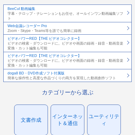
BeeCut 動画編集
字幕・テロップ・ナレーションもお任せ。オールインワン動画編集ソフ
ト
Web会議レコーダー Pro
Zoom・Skype・Teams等を誰でも簡単に録画
ビデオパワーRED【THE ビデオコレクター】
ビデオの検索・ダウンロードに。ビデオや画面の録画・録音・動画音楽
変換・カット編集も可能
ビデオパワーRED【THE ビデオコレクター】
ビデオの検索・ダウンロードに。ビデオや画面の録画・録音・動画音楽
変換・カット編集も可能
doga8 BD・DVD作成ソフト付属版
簡単な操作性と高度な作品づくりの両方を実現した動画創作ソフト
カテゴリーから選ぶ
インターネッ
ユーティリテ
文書作成
ト＆通信
ィ