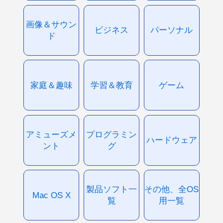
画像＆サウン
ビジネス
パーソナル
ド
家庭＆趣味
学習＆教育
ゲーム
アミューズメ
プログラミン
ハードウェア
ント
グ
製品ソフト一
その他、全OS
Mac OS X
覧
用一覧