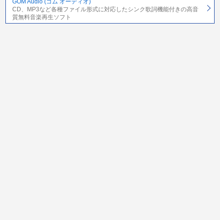
GOM Audio (ゴム オーディオ)
CD、MP3など各種ファイル形式に対応したシンク歌詞機能付きの高音
質無料音楽再生ソフト