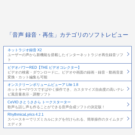
「音声 録音・再生」カテゴリのソフトレビュー
ネットラジオ録音 X2
ユーザーの声から新機能を搭載したインターネットラジオ再生録音ソフ
ト
ビデオパワーRED【THE ビデオコレクター】
ビデオの検索・ダウンロードに。ビデオや画面の録画・録音・動画音楽
変換・カット編集も可能
オンスクリーンボリュームビューア Lite 1.8
ホットキー/マウスですばやく操作でき、カスタマイズ自由度の高いテレ
ビ風音量表示・調整ソフト
CeVIO さとうささら トークスターター
歌声も話し声も作ることができる音声合成ソフトの決定版！
RhythmicaLyrics 4.2.1
スペースキーでリズミカルにタグを付けられる、簡単操作のタイムタグ
エディタ