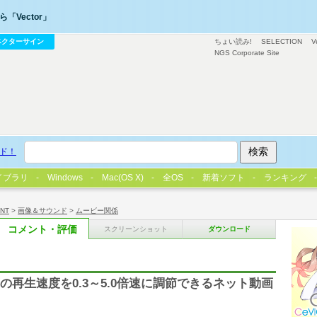
「Vector」
ベクターサイン
ちょい読み!
SELECTION
V
NGS Corporate Site
ド！
イブラリ
Windows
Mac(OS X)
全OS
新着ソフト
ランキング
/NT
>
画像＆サウンド
>
ムービー関係
コメント・評価
スクリーンショット
ダウンロード
x等の動画の再生速度を0.3～5.0倍速に調節できるネット動画