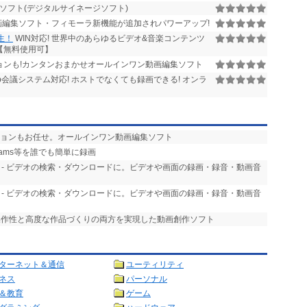
ソフト(デジタルサイネージソフト)
編集ソフト・フィモーラ新機能が追加されパワーアップ!
再生！
WIN対応! 世界中のあらゆるビデオ&音楽コンテンツ
【無料使用可】
ンも!カンタンおまかせオールインワン動画編集ソフト
b会議システム対応! ホストでなくても録画できる! オンラ
ションもお任せ。オールインワン動画編集ソフト
・Teams等を誰でも簡単に録画
- ビデオの検索・ダウンロードに。ビデオや画面の録画・録音・動画音
- ビデオの検索・ダウンロードに。ビデオや画面の録画・録音・動画音
な操作性と高度な作品づくりの両方を実現した動画創作ソフト
ターネット＆通信
ユーティリティ
ネス
パーソナル
＆教育
ゲーム