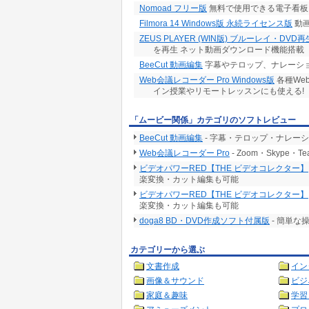
Nomoad フリー版
無料で使用できる電子看板
Filmora 14 Windows版 永続ライセンス版
動画
ZEUS PLAYER (WIN版) ブルーレイ・DVD
を再生 ネット動画ダウンロード機能搭載
BeeCut 動画編集
字幕やテロップ、ナレーショ
Web会議レコーダー Pro Windows版
各種We
イン授業やリモートレッスンにも使える!
「ムービー関係」カテゴリのソフトレビュー
BeeCut 動画編集
- 字幕・テロップ・ナレー
Web会議レコーダー Pro
- Zoom・Skype
ビデオパワーRED【THE ビデオコレクター】
楽変換・カット編集も可能
ビデオパワーRED【THE ビデオコレクター】
楽変換・カット編集も可能
doga8 BD・DVD作成ソフト付属版
- 簡単
カテゴリーから選ぶ
文書作成
イン
画像＆サウンド
ビジ
家庭＆趣味
学習