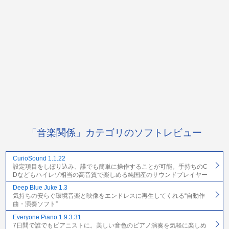
「音楽関係」カテゴリのソフトレビュー
CurioSound 1.1.22
設定項目をしぼり込み、誰でも簡単に操作することが可能。手持ちのC
Dなどもハイレゾ相当の高音質で楽しめる純国産のサウンドプレイヤー
Deep Blue Juke 1.3
気持ちの安らぐ環境音楽と映像をエンドレスに再生してくれる“自動作
曲・演奏ソフト”
Everyone Piano 1.9.3.31
7日間で誰でもピアニストに。美しい音色のピアノ演奏を気軽に楽しめ