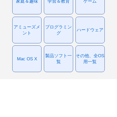
家庭＆趣味
学習＆教育
ゲーム
アミューズメ
プログラミン
ハードウェア
ント
グ
製品ソフト一
その他、全OS
Mac OS X
覧
用一覧