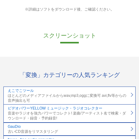
※詳細はソフトをダウンロード後、ご確認ください。
スクリーンショット
「変換」カテゴリーの人気ランキング
えこでこツール
ほとんどのメディアファイルからwav,mp3,oggに変換可 avi,flv等からの
音声抽出も可
ビデオパワーYELLOW ミュージック・ラジオコレクター
音楽やラジオを強力パワーでコレクト! 楽曲/アーティスト名で検索・ダ
ウンロード・録音・予約録音!
GauDio
古いCD音源をリマスタリング