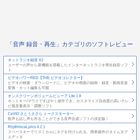
「音声 録音・再生」カテゴリのソフトレビュー
ネットラジオ録音 X2
ユーザーの声から新機能を搭載したインターネットラジオ再生録音ソフ
ト
ビデオパワーRED【THE ビデオコレクター】
ビデオの検索・ダウンロードに。ビデオや画面の録画・録音・動画音楽
変換・カット編集も可能
オンスクリーンボリュームビューア Lite 1.8
ホットキー/マウスですばやく操作でき、カスタマイズ自由度の高いテレ
ビ風音量表示・調整ソフト
CeVIO さとうささら トークスターター
歌声も話し声も作ることができる音声合成ソフトの決定版！
RhythmicaLyrics 4.2.1
スペースキーでリズミカルにタグを付けられる、簡単操作のタイムタグ
エディタ