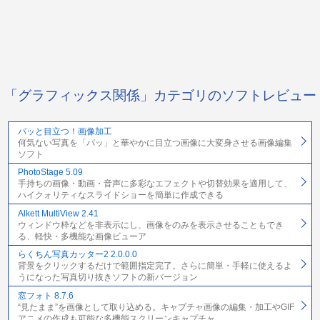
「グラフィックス関係」カテゴリのソフトレビュー
パッと目立つ！画像加工
何気ない写真を「パッ」と華やかに目立つ画像に大変身させる画像編集
ソフト
PhotoStage 5.09
手持ちの画像・動画・音声に多彩なエフェクトや切替効果を適用して、
ハイクォリティなスライドショーを簡単に作成できる
Alkett MultiView 2.41
ウィンドウ枠などを非表示にし、画像をのみを表示させることもでき
る、軽快・多機能な画像ビューア
らくちん写真カッター2 2.0.0.0
背景をクリックするだけで範囲指定完了。さらに簡単・手軽に使えるよ
うになった写真切り抜きソフトの新バージョン
窓フォト 8.7.6
“見たまま”を画像として取り込める。キャプチャ画像の編集・加工やGIF
アニメの作成も可能な多機能スクリーンキャプチャ