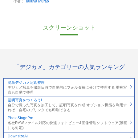
作者：
Takuya Murao
スクリーンショット
「デジカメ」カテゴリーの人気ランキング
簡単デジカメ写真整理
デジカメ写真を撮影日時で自動的にフォルダ毎に分けて整理する 重複写
真も自動で整理
証明写真をつくろう!
自分で撮った写真を加工して、証明写真を作成 オプション機能を利用す
れば、自宅のプリンタでも印刷できる
PhotoStagePro
各社RAWファイル対応の快速フォトビュー&画像管理ソフトウェア(動画
にも対応)
DownsizeAll