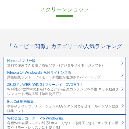
スクリーンショット
「ムービー関係」カテゴリーの人気ランキング
Nomoad フリー版
無料で使用できる電子看板ソフト(デジタルサイネージソフト)
Filmora 14 Windows版 永続ライセンス版
動画編集ソフト・フィモーラ新機能が追加されパワーアップ!
ZEUS PLAYER (WIN版) ブルーレイ・DVD再生！
WIN対応! 世界中のあらゆるビデオ&音楽コンテンツを再生 ネット動画ダ
ウンロード機能搭載【無料使用可】
BeeCut 動画編集
字幕やテロップ、ナレーションも!カンタンおまかせオールインワン動画
編集ソフト
Web会議レコーダー Pro Windows版
各種Web会議システム対応! ホストでなくても録画できる! オンライン授
業やリモートレッスンにも使える!