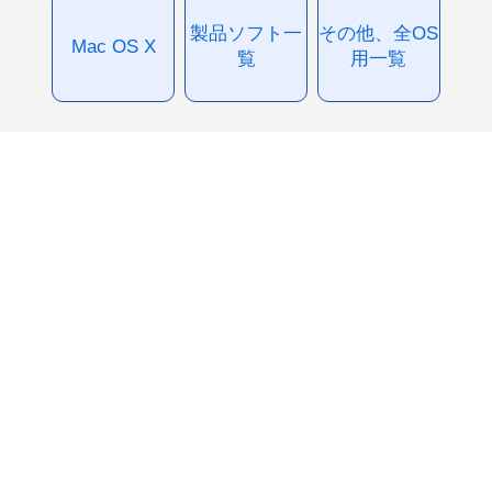
製品ソフト一
その他、全OS
Mac OS X
覧
用一覧