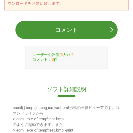
ウンロードをお願い致します。
コメント
ユーザーの評価(
人)：
0
0
コメント：
件
0
ソフト詳細説明
eomilはbmp,gif,jpeg,ico,wmf,emf形式の画像ビューアです。コ
マンドラインから
> eomil.exe c:\temp\test.bmp
のように起動できます。また、
> eomil.exe c:\temp\test.bmp -print