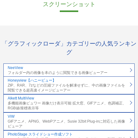
スクリーンショット
「グラフィックローダ」カテゴリーの人気ランキン
グ
NeeView
フォルダー内の画像を本のように閲覧できる画像ビューアー
Honeyview【ハニービュー】
ZIP、RAR、7zなどの圧縮ファイルを解凍せずに、中の画像ファイルを
閲覧できる超高速イメージビューアー
Alkett MultiView
多機能画像ビュワー 画像だけ表示可能 拡大窓、GIFアニメ、色調補正、
RGB値/座標表示等
ViW
GIFアニメ、APNG、WebPアニメ、Susie 32bit Plug-inに対応した画像
ビューア
PhotoStage スライドショー作成ソフト