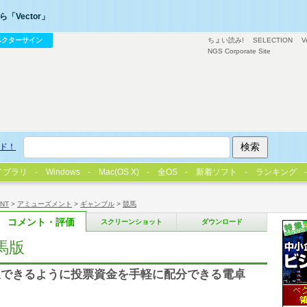
「Vector」
ベクターサイン
ちょい読み!
SELECTION
V
NGS Corporate Site
ド！
イブラリ
Windows
Mac(OS X)
全OS
新着ソフト
ランキング
/NT
>
アミューズメント
>
ギャンブル
>
競馬
コメント・評価
スクリーンショット
ダウンロード
競馬版
収できるように投票資金を手軽に配分できる電卓