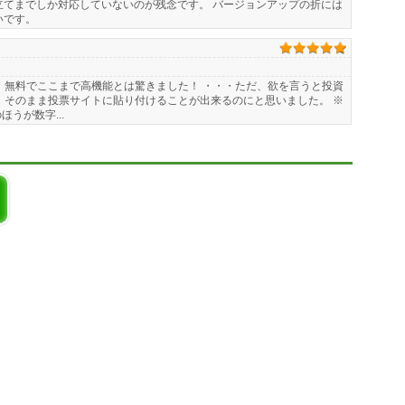
立てまでしか対応していないのが残念です。 バージョンアップの折には
いです。
 無料でここまで高機能とは驚きました！ ・・・ただ、欲を言うと投資
 そのまま投票サイトに貼り付けることが出来るのにと思いました。 ※
うが数字...