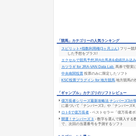
「競馬」カテゴリーの人気ランキング
スピリット+指数利用権(3ヶ月ぶん)
フリー競
した予想をプラス!
エクセルで競馬予想JRA出馬表&成績読み込
カツラギ for JRA-VAN Data Lab.
馬券で堅実
中央南関投票
投票のみに限定したソフト
KSC投票プラグイン for 地方競馬
地方競馬の
「ギャンブル」カテゴリのソフトレビュー
億万長者シリーズ最新攻略法 ナンバーズ3が
に基づいて「ナンバーズ3」や「ナンバーズ4
ロト6で億万長者
- ベストセラー「億万長者
開運！ナンバーズ３
- 数字を選んで購入す
で、次回の当選番号を予測するソフト