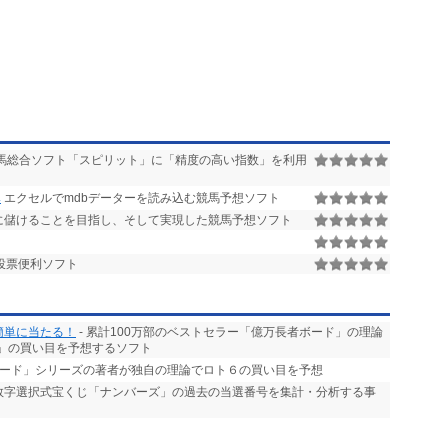
馬総合ソフト「スピリット」に「精度の高い指数」を利用
み
エクセルでmdbデーターを読み込む競馬予想ソフト
に儲けることを目指し、そして実現した競馬予想ソフト
投票便利ソフト
簡単に当たる！
- 累計100万部のベストセラー「億万長者ボード」の理論
」の買い目を予想するソフト
ボード」シリーズの著者が独自の理論でロト６の買い目を予想
る数字選択式宝くじ「ナンバーズ」の過去の当選番号を集計・分析する事