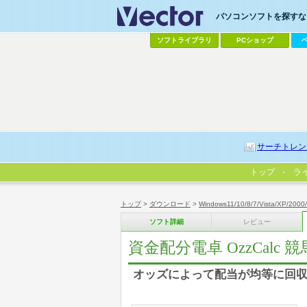
パソコンソフトを探すなら
ソフトライブラリ
PCショップ
サーチトレン
トップ
ラ
トップ
>
ダウンロード
>
Windows11/10/8/7/Vista/XP/2000
ソフト詳細
レビュー
資金配分電卓 OzzCalc 
オッズによって配当が均等に回