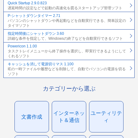
Quick Startup 2.9.0.823
遅延時間の設定などで起動の高速化を図るスタートアップ管理ソフト
P-シャットダウンタイマー 2.71
パソコンのシャットダウンや再起動などを自動実行できる、簡単設定の
タイマソフト
指定時間後にシャットダウン 3.60
詳細な条件を指定して、Windowsの終了などを自動実行できるソフト
Powericon 1.1.00
タスクトレイメニューから終了操作を選択し、即実行できるようにして
くれるソフト
キャッシュを消して電源切りマス 1.100
IEの一時ファイルや履歴などを削除して、自動でパソコンの電源を切る
ソフト
カテゴリーから選ぶ
インターネッ
ユーティリテ
文書作成
ト＆通信
ィ