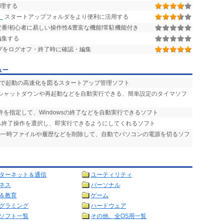
管理する
】
スタートアップフォルダをより便利に活用する
番!初心者に易しい操作性&豊富な機能!常駐機能付き
編集する
プをログオフ・終了時に確認・編集
ュー
どで起動の高速化を図るスタートアップ管理ソフト
のシャットダウンや再起動などを自動実行できる、簡単設定のタイマソフ
条件を指定して、Windowsの終了などを自動実行できるソフト
から終了操作を選択し、即実行できるようにしてくれるソフト
IEの一時ファイルや履歴などを削除して、自動でパソコンの電源を切るソフ
ターネット＆通信
ユーティリティ
ネス
パーソナル
＆教育
ゲーム
グラミング
ハードウェア
ソフト一覧
その他、全OS用一覧