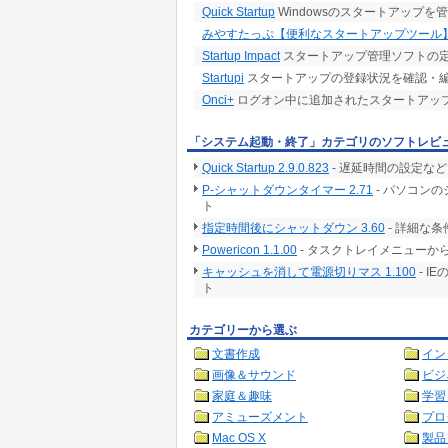
Quick Startup
Windowsのスタートアップを
みやすたっぷ【便利なスタートアップツール
Startup Impact
スタートアップ管理ソフトの定
Startupi
スタートアップの登録状況を確認・
Onci+
ログオン中に追加されたスタートアッ
「システム起動・終了」カテゴリのソフトレビ
Quick Startup 2.9.0.823
- 遅延時間の設定な
P-シャットダウンタイマー 2.71
- パソコン
ト
指定時間後にシャットダウン 3.60
- 詳細な
Powericon 1.1.00
- タスクトレイメニュー
キャッシュを消して電源切りマス 1.100
- 
ト
カテゴリーから選ぶ
文書作成
イン
画像＆サウンド
ビジ
家庭＆趣味
学習
アミューズメント
プロ
Mac OS X
製品