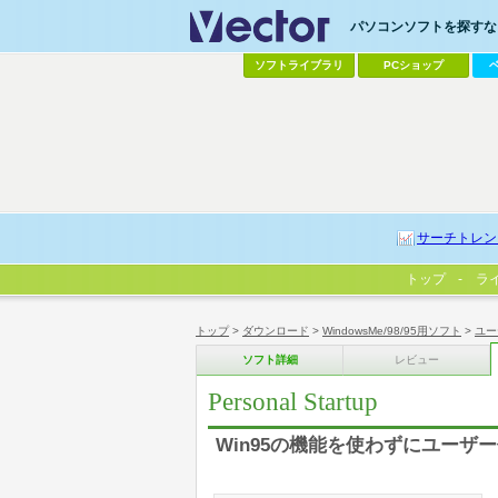
パソコンソフトを探すなら
ソフトライブラリ
PCショップ
サーチトレン
トップ
ラ
トップ
>
ダウンロード
>
WindowsMe/98/95用ソフト
>
ユー
ソフト詳細
レビュー
Personal Startup
Win95の機能を使わずにユーザー個