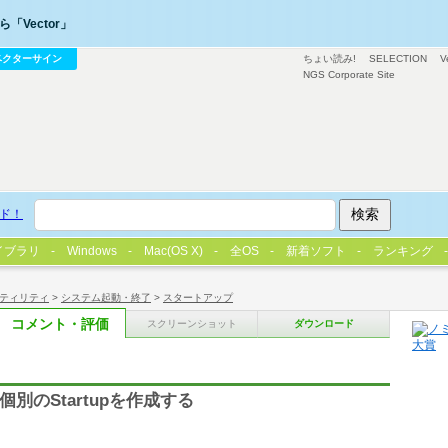
「Vector」
ベクターサイン
ちょい読み!
SELECTION
V
NGS Corporate Site
ド！
イブラリ
Windows
Mac(OS X)
全OS
新着ソフト
ランキング
ティリティ
>
システム起動・終了
>
スタートアップ
コメント・評価
スクリーンショット
ダウンロード
別のStartupを作成する