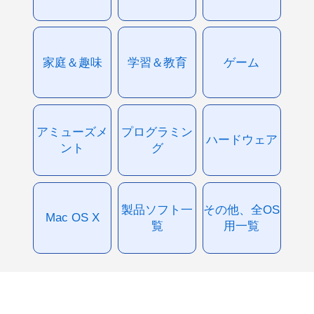
家庭＆趣味
学習＆教育
ゲーム
アミューズメ
プログラミン
ハードウェア
ント
グ
製品ソフト一
その他、全OS
Mac OS X
覧
用一覧