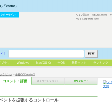
「Vector」
ベクターサイン
ちょい読み!
SELECTION
V
NGS Corporate Site
ド！
イブラリ
Windows
Mac(OS X)
全OS
新着ソフト
ランキング
グラミング
>
各種OCX ActiveX
コメント・評価
スクリーンショット
ダウンロード
イベントを拡張するコントロール