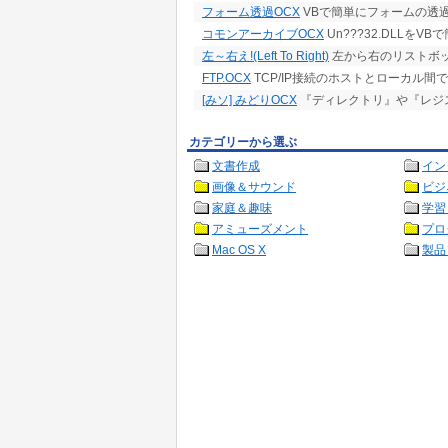
フォーム透過OCX
VBで簡単にフォームの透
コモンアーカイブOCX
Un???32.DLLを
左～右え!(Left To Right)
左から右のリストボッ
FTP.OCX
TCP/IP接続のホストとローカル
[みソ] みどりOCX
『ディレクトリ』や『レジ
カテゴリーから選ぶ
文書作成
イン
画像＆サウンド
ビジ
家庭＆趣味
学習
アミューズメント
プロ
Mac OS X
製品