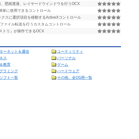
過、壁紙透過、レイヤードウインドウを行うOCX
VBで簡単に使用できるコントロール
クスに選択項目を移動するActiveXコントロール
間でファイル転送を行うカスタムコントロール
ストリ』が操作できるOCX
ターネット＆通信
ユーティリティ
ネス
パーソナル
＆教育
ゲーム
グラミング
ハードウェア
ソフト一覧
その他、全OS用一覧