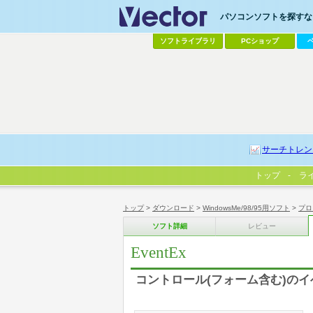
パソコンソフトを探すなら
ソフトライブラリ
PCショップ
サーチトレン
トップ
ラ
トップ
>
ダウンロード
>
WindowsMe/98/95用ソフト
>
プロ
ソフト詳細
レビュー
EventEx
コントロール(フォーム含む)の